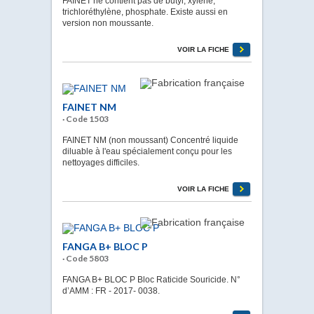
FAINET ne contient pas de butyl, xylène,
trichloréthylène, phosphate. Existe aussi en
version non moussante.
VOIR LA FICHE
FAINET NM
· Code 1503
FAINET NM (non moussant) Concentré liquide
diluable à l'eau spécialement conçu pour les
nettoyages difficiles.
VOIR LA FICHE
FANGA B+ BLOC P
· Code 5803
FANGA B+ BLOC P Bloc Raticide Souricide. N°
d’AMM : FR - 2017- 0038.