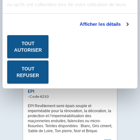
EASY PROTEK
ou qu'ils ont collectées lors de votre utilisation de leurs
· Code 1245
services.
EASY PROTEK S’utilise pour la protection
Afficher les détails
temporaire des sols, des murs ou des meubles
pendant les travaux. Composé d’une couche de
fibres synthétiques nouvelle génération et d’une
feuille de Polyane spécifique assurant
TOUT
l’imperméabilisation. Se présente en rouleau de
25 m² (1 m x 25 m). Spécialement élaboré pour la
AUTORISER
protection des surfaces lors de vos travaux.
VOIR LA FICHE
TOUT
REFUSER
EPI
· Code 4210
EPI Revêtement semi épais souple et
imperméable pour la rénovation, la décoration, la
protection et l’imperméabilisation des
maçonneries enduites, faïencées ou micro-
fissurées. Teintes disponibles : Blanc, Gris ciment,
Sable de Loire, Ton pierre, Noir et Brique.