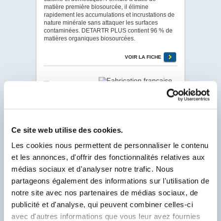
matière première biosourcée, il élimine
rapidement les accumulations et incrustations de
nature minérale sans attaquer les surfaces
contaminées. DETARTR PLUS contient 96 % de
matières organiques biosourcées.
VOIR LA FICHE
DURCIFIX
· Code 1708
DURCIFIX Primaire d’accrochage UNIVERSEL
Durcisseur - Fixateur pour sols. Primaire
Ce site web utilise des cookies.
d’accrochage concentré mono composant en
Les cookies nous permettent de personnaliser le contenu
phase aqueuse, pulvérisable et à séchage
rapide, destiné à réguler la porosité et à renforcer
et les annonces, d'offrir des fonctionnalités relatives aux
la cohésion en surface des supports en neuf et
médias sociaux et d'analyser notre trafic. Nous
rénovation.
partageons également des informations sur l'utilisation de
VOIR LA FICHE
notre site avec nos partenaires de médias sociaux, de
publicité et d'analyse, qui peuvent combiner celles-ci
avec d'autres informations que vous leur avez fournies