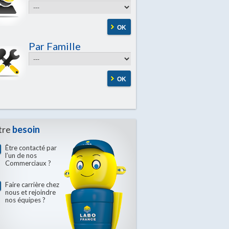
OK
Par Famille
OK
tre
besoin
Être contacté par
l’un de nos
Commerciaux ?
Faire carrière chez
nous et rejoindre
nos équipes ?