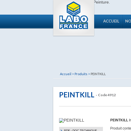
ACCUEIL
NO
Accueil >
Produits >
PEINTKILL
PEINTKILL
· Code 4912
PEINTKILL
I
Produit cont
PDF - DOC TECHNIQUE