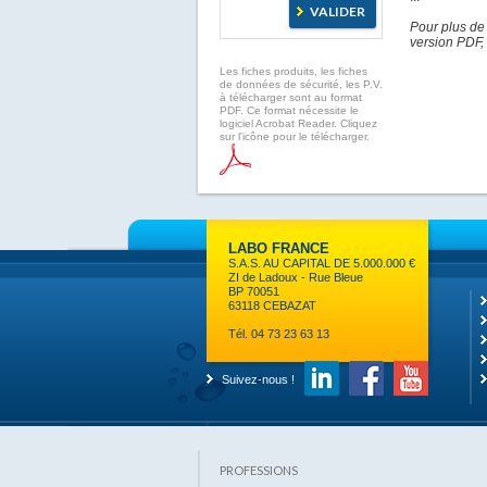
Pour plus de
version PDF, 
Les fiches produits, les fiches
de données de sécurité, les P.V.
à télécharger sont au format
PDF. Ce format nécessite le
logiciel Acrobat Reader. Cliquez
sur l'icône pour le télécharger.
LABO FRANCE
S.A.S. AU CAPITAL DE 5.000.000 €
ZI de Ladoux - Rue Bleue
BP 70051
63118 CEBAZAT
Tél. 04 73 23 63 13
Suivez-nous !
PROFESSIONS