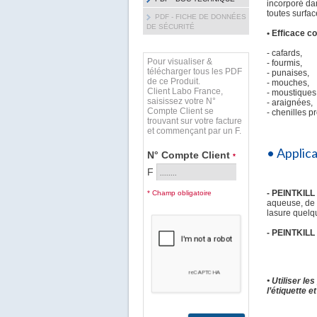
incorporé dan
toutes surfac
PDF - FICHE DE DONNÉES
DE SÉCURITÉ
• Efficace c
- cafards,
Pour visualiser &
- fourmis,
télécharger tous les PDF
- punaises,
de ce Produit.
- mouches,
Client Labo France,
- moustiques
saisissez votre N°
- araignées,
Compte Client se
- chenilles 
trouvant sur votre facture
et commençant par un F.
• Applic
N° Compte Client
*
F
- PEINTKILL
* Champ obligatoire
aqueuse, de 
lasure quelque
- PEINTKILL
• Utiliser le
l’étiquette e
...