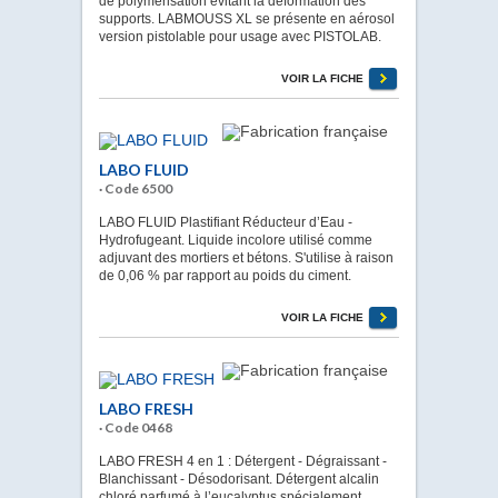
de polymérisation évitant la déformation des
supports. LABMOUSS XL se présente en aérosol
version pistolable pour usage avec PISTOLAB.
VOIR LA FICHE
LABO FLUID
· Code 6500
LABO FLUID Plastifiant Réducteur d’Eau -
Hydrofugeant. Liquide incolore utilisé comme
adjuvant des mortiers et bétons. S'utilise à raison
de 0,06 % par rapport au poids du ciment.
VOIR LA FICHE
LABO FRESH
· Code 0468
LABO FRESH 4 en 1 : Détergent - Dégraissant -
Blanchissant - Désodorisant. Détergent alcalin
chloré parfumé à l’eucalyptus spécialement