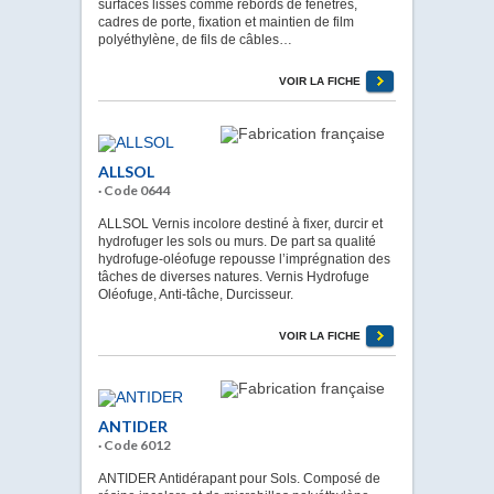
surfaces lisses comme rebords de fenêtres,
cadres de porte, fixation et maintien de film
polyéthylène, de fils de câbles…
VOIR LA FICHE
ALLSOL
· Code 0644
ALLSOL Vernis incolore destiné à fixer, durcir et
hydrofuger les sols ou murs. De part sa qualité
hydrofuge-oléofuge repousse l’imprégnation des
tâches de diverses natures. Vernis Hydrofuge
Oléofuge, Anti-tâche, Durcisseur.
VOIR LA FICHE
ANTIDER
· Code 6012
ANTIDER Antidérapant pour Sols. Composé de