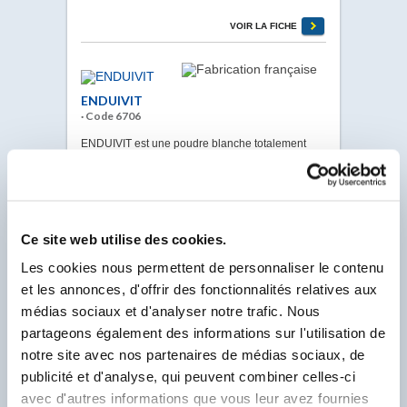
VOIR LA FICHE
ENDUIVIT
· Code 6706
ENDUIVIT est une poudre blanche totalement
soluble dans l’eau. Son action d’accélérateur de
prise permet de travailler en été comme en hiver.
ENDUIVIT diminue le temps de début et de fin de
prise.
VOIR LA FICHE
Ce site web utilise des cookies.
Les cookies nous permettent de personnaliser le contenu
et les annonces, d'offrir des fonctionnalités relatives aux
EOSOL AL
médias sociaux et d'analyser notre trafic. Nous
· Code 0652
partageons également des informations sur l'utilisation de
notre site avec nos partenaires de médias sociaux, de
EOSOL AL Hydrofuge Oléofuge et Oléophobe.
Anti-adhérent pour travaux de jointoiement.
publicité et d'analyse, qui peuvent combiner celles-ci
Produit spécialement élaboré pour le traitement
avec d'autres informations que vous leur avez fournies
anti-salissures des sols.