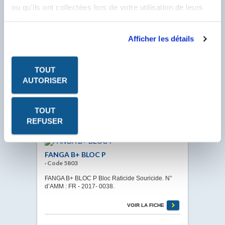
ou qu'ils ont collectées lors de votre utilisation de leurs
VOIR LA FICHE
services.
Afficher les détails
FAINET NM
· Code 1503
TOUT
FAINET NM (non moussant) Concentré liquide
AUTORISER
diluable à l'eau spécialement conçu pour les
nettoyages difficiles.
TOUT
VOIR LA FICHE
REFUSER
FANGA B+ BLOC P
· Code 5803
FANGA B+ BLOC P Bloc Raticide Souricide. N°
d’AMM : FR - 2017- 0038.
VOIR LA FICHE