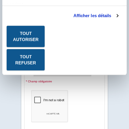
PDF - DOC TECHNIQUE
services.
PDF - FICHE DE
Afficher les détails
DONNÉES DE SÉCURITÉ
TOUT
AUTORISER
Pour visualiser & télécharger tous les PDF de ce
Produit.
Client Labo France, saisissez votre N° Compte
Client se trouvant sur votre facture et
commençant par un F.
TOUT
REFUSER
N° Compte Client
*
F
* Champ obligatoire