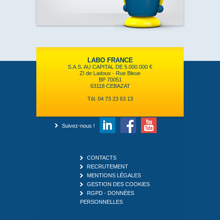
LABO FRANCE
S.A.S. AU CAPITAL DE 5.000.000 €
ZI de Ladoux - Rue Bleue
BP 70051
63118 CEBAZAT
Tél. 04 73 23 63 13
Suivez-nous !
CONTACTS
RECRUTEMENT
MENTIONS LÉGALES
GESTION DES COOKIES
RGPD - DONNÉES
PERSONNELLES