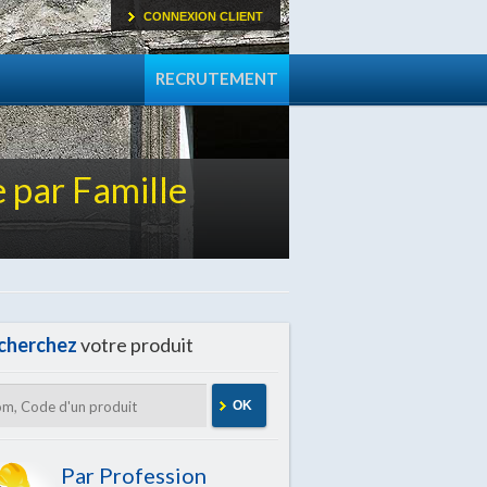
CONNEXION CLIENT
RECRUTEMENT
 par Famille
cherchez
votre produit
OK
Par Profession