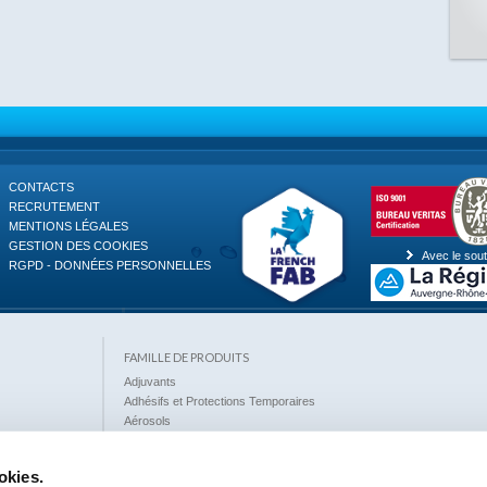
CONTACTS
RECRUTEMENT
MENTIONS LÉGALES
GESTION DES COOKIES
Avec le sout
RGPD - DONNÉES PERSONNELLES
FAMILLE DE PRODUITS
Adjuvants
Adhésifs et Protections Temporaires
Aérosols
Anti-Rouille - Protection des Surfaces
Anti-Termites
okies.
Armatures - Fibres