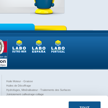
ien de
Huile Moteur - Graisse
Huiles de Décoffrage
Hydrofuges, Minéralisateur - Traitements des Surfaces
Jointoiement calfeutrage collage
Nettoyants et Protection des Mains
Peintures
TOUT
Phytosanitaire