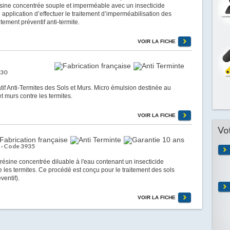
sine concentrée souple et imperméable avec un insecticide
application d’effectuer le traitement d’imperméabilisation des
tement préventif anti-termite.
VOIR LA FICHE
930
f Anti-Termites des Sols et Murs. Micro émulsion destinée au
et murs contre les termites.
VOIR LA FICHE
Vo
C
· Code 3935
sine concentrée diluable à l'eau contenant un insecticide
re les termites. Ce procédé est conçu pour le traitement des sols
ventif).
VOIR LA FICHE