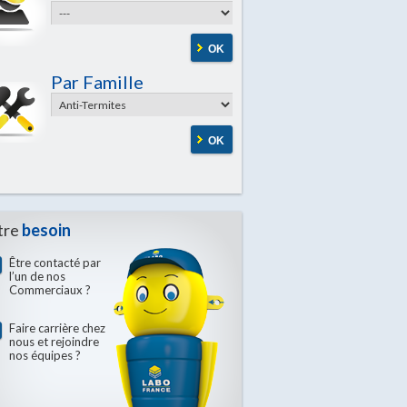
OK
Par Famille
OK
tre
besoin
Être contacté par
l’un de nos
Commerciaux ?
Faire carrière chez
nous et rejoindre
nos équipes ?