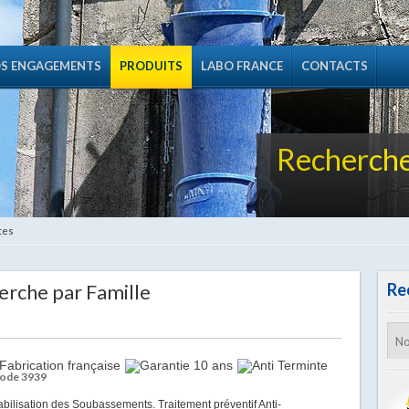
S ENGAGEMENTS
PRODUITS
LABO FRANCE
CONTACTS
Recherche
tes
erche par Famille
Re
Code 3939
isation des Soubassements. Traitement préventif Anti-