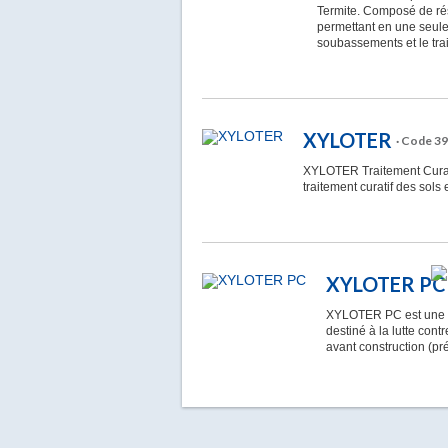
Termite. Composé de ré
permettant en une seule 
soubassements et le trai
XYLOTER
· Code 3
XYLOTER Traitement Curati
traitement curatif des sols 
XYLOTER P
XYLOTER PC est une ré
destiné à la lutte cont
avant construction (pré