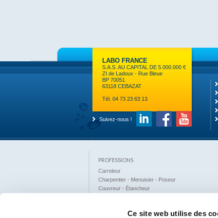
LABO FRANCE
S.A.S. AU CAPITAL DE 5.000.000 €
ZI de Ladoux - Rue Bleue
BP 70051
63118 CEBAZAT
Tél. 04 73 23 63 13
Suivez-nous !
PROFESSIONS
Carreleur
Charpentier - Menuisier - Poseur
Couvreur - Étancheur
Façadier
Industrie
Ce site web utilise des co
Loisirs