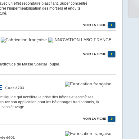
ec un effet secondaire plastifiant. Super concentré
er l’imperméabilisation des mortiers et enduits.
turé.
VOIR LA FICHE
VOIR LA FICHE
drofuge de Masse Spécial Toupie.
E
· Code 6703
iquide qui accélère la prise des bétons et accroît ses
 Trouve son application pour les bétonnages traditionnels, la
u sans étuvage.
VOIR LA FICHE
ode 6601