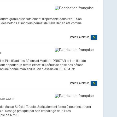
udre granuleuse totalement dispersable dans l’eau. Son
e des bétons et mortiers permet de travailler en été comme
VOIR LA FICHE
0
e Plastifiant des Bétons et Mortiers. PRISTAR est un liquide
our apporter un retard effectif du début de prise des bétons
vant une bonne maniabilité. PV d’essais du L.E.R.M. N°
VOIR LA FICHE
Code 6610
 Masse Spécial Toupie. Spécialement formulé pour incorporer
pie. Dosage pratique par son emballage de 2 litres
upie de 6 m3.