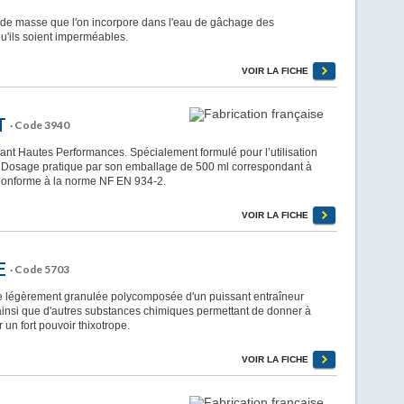
 masse que l'on incorpore dans l'eau de gâchage des
qu'ils soient imperméables.
VOIR LA FICHE
T
· Code 3940
nt Hautes Performances. Spécialement formulé pour l’utilisation
. Dosage pratique par son emballage de 500 ml correspondant à
Conforme à la norme NF EN 934-2.
VOIR LA FICHE
E
· Code 5703
égèrement granulée polycomposée d'un puissant entraîneur
 ainsi que d'autres substances chimiques permettant de donner à
un fort pouvoir thixotrope.
VOIR LA FICHE