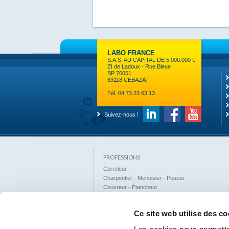
LABO FRANCE
S.A.S. AU CAPITAL DE 5.000.000 €
ZI de Ladoux - Rue Bleue
BP 70051
63118 CEBAZAT
Tél. 04 73 23 63 13
Suivez-nous !
PROFESSIONS
Carreleur
Charpentier - Menuisier - Poseur
Couvreur - Étancheur
Façadier
Industrie
Ce site web utilise des co
Loisirs
Maçon