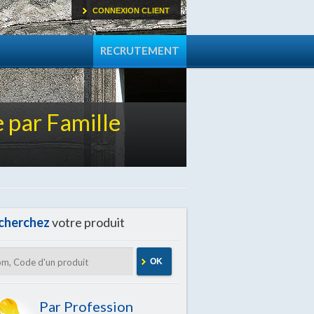
CONNEXION CLIENT
RECRUTEMENT
 par Famille
cherchez
votre produit
OK
Par Profession