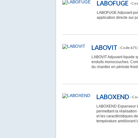
LABOFUGE
· Co
LABOFUGE Adjuvant pour 
application directe sur 
LABOVIT
· Code 671
LABOVIT Adjuvant liquide sp
enduits monocouches. Compa
du chantier en période froid
LABOXEND
· Co
LABOXEND Expanseur Liqu
permettant la réalisation
et les caractéristiques 
température améliorant l