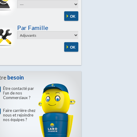
OK
Par Famille
OK
tre
besoin
Être contacté par
l’un de nos
Commerciaux ?
Faire carrière chez
nous et rejoindre
nos équipes ?