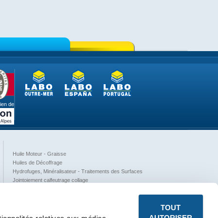
ien de
Huile Moteur - Graisse
Huiles de Décoffrage
Hydrofuges, Minéralisateur - Traitements des Surfaces
Jointoiement calfeutrage collage
Nettoyants et Protection des Mains
Peintures
TOUT
Phytosanitaire
Produits de Soubassements
AUTORISER