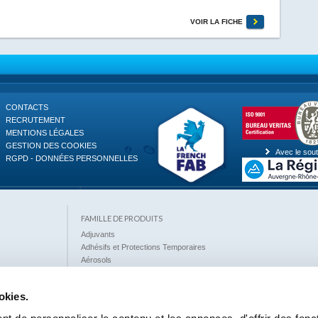
VOIR LA FICHE
CONTACTS
RECRUTEMENT
MENTIONS LÉGALES
GESTION DES COOKIES
Avec le sout
RGPD - DONNÉES PERSONNELLES
FAMILLE DE PRODUITS
Adjuvants
Adhésifs et Protections Temporaires
Aérosols
Anti-Rouille - Protection des Surfaces
Anti-Termites
okies.
Armatures - Fibres
Ciments Spéciaux