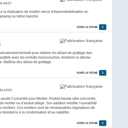
de 6615
la réalisation de mortier mince d'imperméabilisation en
parpaing ou béton banché.
VOIR LA FICHE
1
écialement formulé pour réduire les délais de grattage des
tible avec les enduits monocouches. Améliore la vitesse
e. Maîtrise des délais de grattage.
VOIR LA FICHE
de 6520
ide Concentré pour Mortier. Produit liquide ultra concentré,
 de mortier ou d’enduit allégé. Son addition modifie l’ouvrabilité
des mortiers. Ces mortiers sont de remarquables régulateurs de
a résistance à la condensation et au salpêtre.
VOIR LA FICHE