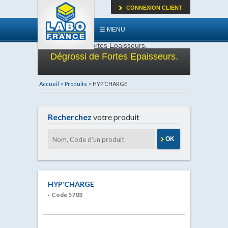
CONNEXION CLIENT
☰ MENU
Dégrossi de Fortes Epaisseurs.
Accueil >
Produits >
HYP’CHARGE
Recherchez
votre produit
OK
HYP’CHARGE
· Code 5703