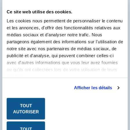
PDF - DOC TECHNIQUE
Ce site web utilise des cookies.
PDF - FICHE DE
DONNÉES DE SÉCURITÉ
Les cookies nous permettent de personnaliser le contenu
et les annonces, d'offrir des fonctionnalités relatives aux
PDF - FICHE DE
COMMUNICATION
médias sociaux et d'analyser notre trafic. Nous
partageons également des informations sur l'utilisation de
notre site avec nos partenaires de médias sociaux, de
Pour visualiser & télécharger tous les PDF de ce
publicité et d'analyse, qui peuvent combiner celles-ci
Produit.
avec d'autres informations que vous leur avez fournies
Client Labo France, saisissez votre N° Compte
Client se trouvant sur votre facture et
ou qu'ils ont collectées lors de votre utilisation de leurs
commençant par un F.
services.
N° Compte Client
*
F
Afficher les détails
* Champ obligatoire
TOUT
AUTORISER
TOUT