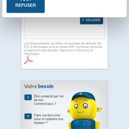
REFUSER
Les fiches produits, les fiches de données de sécurité, les
P.V. à télécharger sont au format PDF. Ce format nécessite
le logiciel Acrobat Reader. Cliquez sur l'icône pour le
télécharger.
Votre
besoin
Être contacté par l’un
de nos
Commerciaux ?
Faire carrière chez
nous et rejoindre nos
équipes ?