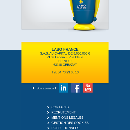
LABO FRANCE
S.A.S. AU CAPITAL DE 5.000.000 €
ZI de Ladoux - Rue Bleue
BP 70051
63118 CEBAZAT
Tél. 04 73 23 63 13
Suivez-nous !
CONTACTS
RECRUTEMENT
MENTIONS LÉGALES
GESTION DES COOKIES
RGPD - DONNÉES