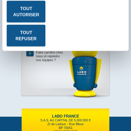
TOUT
AUTORISER
Votre
besoin
TOUT
Être contacté par
l’un de nos
REFUSER
Commerciaux ?
Faire carrière chez
nous et rejoindre
nos équipes ?
LABO FRANCE
S.A.S. AU CAPITAL DE 5.000.000 €
ZI de Ladoux - Rue Bleue
BP 70051