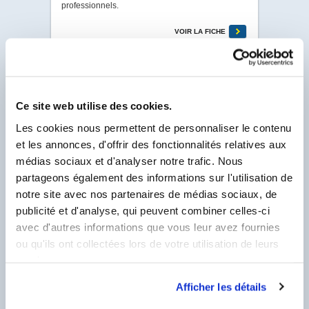
professionnels.
VOIR LA FICHE
HERBISTOP®
· Code 0410I
Ce site web utilise des cookies.
HERBISTOP® Désherbant biocontrôle jardins et
Les cookies nous permettent de personnaliser le contenu
allées. LABO France est agréé sous le
N°AU00827 pour la distribution de produits
et les annonces, d'offrir des fonctionnalités relatives aux
phytopharmaceutiques à des utilisateurs non
médias sociaux et d'analyser notre trafic. Nous
professionnels.
partageons également des informations sur l'utilisation de
VOIR LA FICHE
notre site avec nos partenaires de médias sociaux, de
publicité et d'analyse, qui peuvent combiner celles-ci
avec d'autres informations que vous leur avez fournies
ou qu'ils ont collectées lors de votre utilisation de leurs
KITPHYTO
· Code 0000S
services.
Kit phytosanitaire sous sachet.
Afficher les détails
VOIR LA FICHE