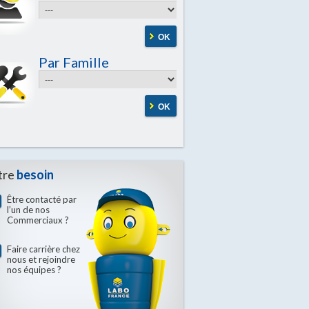
OK
Par Famille
OK
tre
besoin
Être contacté par
l’un de nos
Commerciaux ?
Faire carrière chez
nous et rejoindre
nos équipes ?