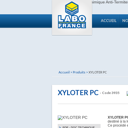
ACCUEIL
NO
Accueil >
Produits >
XYLOTER PC
XYLOTER PC
· Code 3935
XYLOTER 
destiné à la l
Ce procédé es
PDF - DOC TECHNIQUE