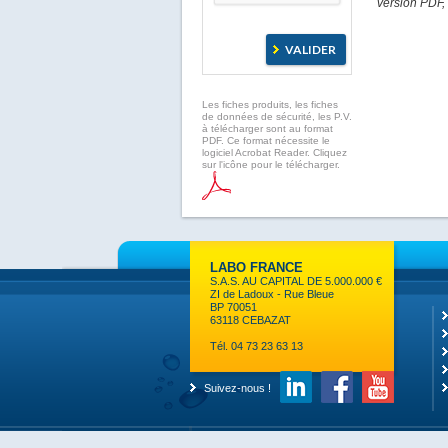
version PDF, 
Les fiches produits, les fiches
de données de sécurité, les P.V.
à télécharger sont au format
PDF. Ce format nécessite le
logiciel Acrobat Reader. Cliquez
sur l'icône pour le télécharger.
LABO FRANCE
S.A.S. AU CAPITAL DE 5.000.000 €
ZI de Ladoux - Rue Bleue
BP 70051
63118 CEBAZAT
Tél. 04 73 23 63 13
Suivez-nous !