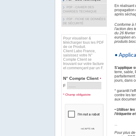
En réalisant
PDF - CAHIER DES
propagation d
CHARGES TECHNIQUE
après sécha
PDF - FICHE DE DONNÉES
DE SÉCURITÉ
Conforme à l’
l'action des 
du 26 février
européen et 
Pour visualiser &
produits bioc
télécharger tous les PDF
de ce Produit.
Client Labo France,
• Applic
saisissez votre N°
Compte Client se
trouvant sur votre facture
S'applique 
et commençant par un F.
terre, sable,
parfaitement 
N° Compte Client
*
jours, dans c
F
* garantit l'
* Champ obligatoire
contre les t
aux document
• Utiliser le
l’étiquette e
...
Pour plus de