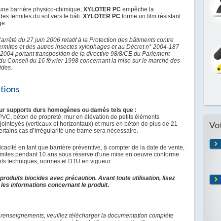
 une barrière physico-chimique,
XYLOTER PC
empêche la
es termites du sol vers le bâti.
XYLOTER PC
forme un film résistant
ge.
arrêté du 27 juin 2006 relatif à la Protection des bâtiments contre
termites et des autres insectes xylophages et au Décret n° 2004-187
 2004 portant transposition de la directive 98/8/CE du Parlement
du Conseil du 16 février 1998 concernant la mise sur le marché des
ides.
ations
sur supports durs homogènes ou damés tels que :
 PVC, béton de propreté, mur en élévation de petits éléments
Vo
jointoyés (verticaux et horizontaux) et murs en béton de plus de 21
ertains cas d’irrégularité une trame sera nécessaire.
efficacité en tant que barrière préventive, à compter de la date de vente,
ermites pendant 10 ans sous réserve d'une mise en oeuvre conforme
s techniques, normes et DTU en vigueur.
s produits biocides avec précaution. Avant toute utilisation, lisez
t les informations concernant le produit.
 renseignements, veuillez télécharger la documentation complète