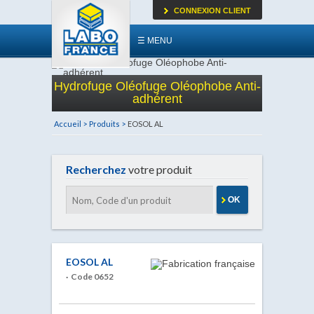
CONNEXION CLIENT
☰ MENU
Hydrofuge Oléofuge Oléophobe Anti-
adhérent
Accueil >
Produits >
EOSOL AL
Recherchez
votre produit
OK
EOSOL AL
· Code 0652