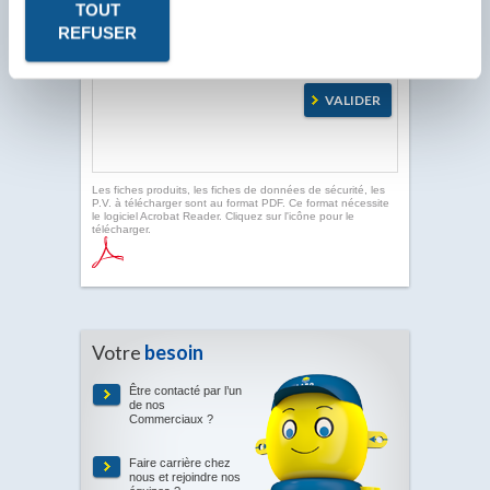
TOUT
REFUSER
Les fiches produits, les fiches de données de sécurité, les
P.V. à télécharger sont au format PDF. Ce format nécessite
le logiciel Acrobat Reader. Cliquez sur l'icône pour le
télécharger.
Votre
besoin
Être contacté par l’un
de nos
Commerciaux ?
Faire carrière chez
nous et rejoindre nos