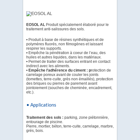
EOSOL AL
Produit spécialement élaboré pour le
traitement anti-salissures des sols.
• Produit à base de résines synthétiques et de
polymères fluorés, non filmogènes et laissant
respirer les supports.
• Empêche la pénétration à coeur de l’eau, des
huiles et autres liquides, dans les matériaux.
• Permet de traiter des surfaces entrant en contact
indirect avec les aliments.
•
Empêche l’adhérence du ciment : p
rotection de
carrelage poreux avant de couler les joints
(tomettes, terre-cuite, grès non émaillés), protection
des briques ou pierres de parement avant
jointoiement (souches de cheminée, encadrement,
etc.).
• Applications
Traitement des sols :
parking, zone piétonnière,
entourage de piscine.
Pierre, mortier, béton, terre-cuite, carrelage, marbre,
grés, bois.