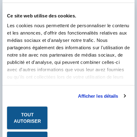
Ce site web utilise des cookies.
GALERIE PHOTO
Les cookies nous permettent de personnaliser le contenu
PDF - DOC TECHNIQUE
et les annonces, d'offrir des fonctionnalités relatives aux
PDF - FICHE DE
médias sociaux et d'analyser notre trafic. Nous
DONNÉES DE SÉCURITÉ
partageons également des informations sur l'utilisation de
notre site avec nos partenaires de médias sociaux, de
publicité et d'analyse, qui peuvent combiner celles-ci
Pour visualiser & télécharger tous les PDF de ce
Produit.
avec d'autres informations que vous leur avez fournies
Client Labo France, saisissez votre N° Compte
ou qu'ils ont collectées lors de votre utilisation de leurs
Client se trouvant sur votre facture et
commençant par un F.
services.
N° Compte Client
*
Afficher les détails
F
* Champ obligatoire
TOUT
AUTORISER