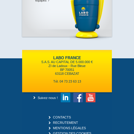
équipes ?
LABO FRANCE
S.A.S. AU CAPITAL DE 5.000.000 €
ZI de Ladoux - Rue Bleue
BP 70051
63118 CEBAZAT
Tél. 04 73 23 63 13
Suivez-nous !
CONTACTS
RECRUTEMENT
MENTIONS LÉGALES
GESTION DES COOKIES