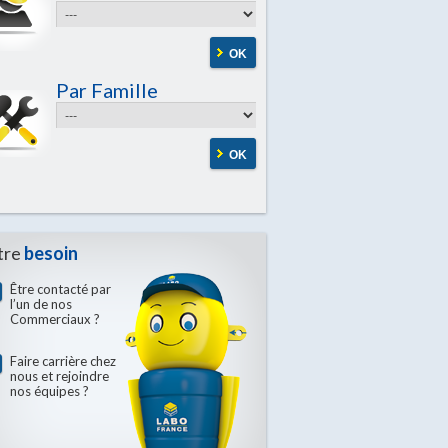
OK
Par Famille
OK
tre
besoin
Être contacté par
l’un de nos
Commerciaux ?
Faire carrière chez
nous et rejoindre
nos équipes ?