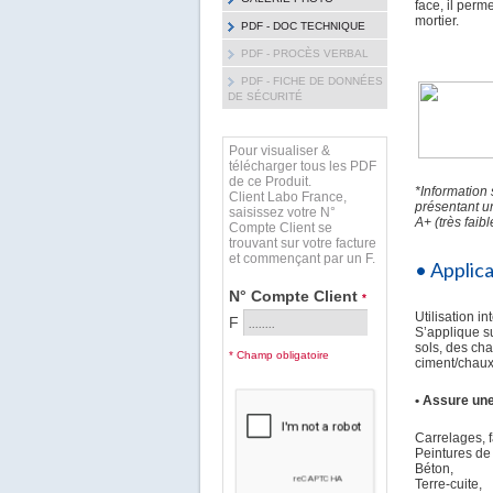
face, il perm
mortier.
PDF - DOC TECHNIQUE
PDF - PROCÈS VERBAL
PDF - FICHE DE DONNÉES
DE SÉCURITÉ
Pour visualiser &
télécharger tous les PDF
de ce Produit.
*Information 
Client Labo France,
présentant un
saisissez votre N°
A+ (très faib
Compte Client se
trouvant sur votre facture
et commençant par un F.
• Applic
N° Compte Client
*
Utilisation i
F
S’applique s
sols, des ch
* Champ obligatoire
ciment/chaux
• Assure une
Carrelages, 
Peintures de 
Béton,
Terre-cuite,