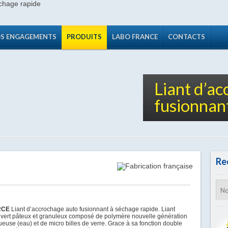
S ENGAGEMENTS
PRODUITS
LABO FRANCE
CONTACTS
Liant d’a
fusionnan
Re
RCE
Liant d’accrochage auto fusionnant à séchage rapide. Liant
vert pâteux et granuleux composé de polymère nouvelle génération
euse (eau) et de micro billes de verre. Grace à sa fonction double