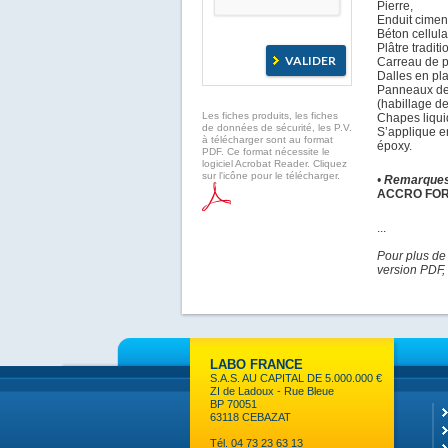
Pierre,
Enduit cimen
Béton cellula
Plâtre traditi
Carreau de p
Dalles en pla
Panneaux de 
(habillage de
Les fiches produits, les fiches
Chapes liqui
de données de sécurité, les P.V.
S’applique e
à télécharger sont au format
époxy.
PDF. Ce format nécessite le
logiciel Acrobat Reader. Cliquez
sur l'icône pour le télécharger.
•
Remarques
ACCRO FO
...
Pour plus de
version PDF, 
LABO FRANCE
S.A.S. AU CAPITAL DE 5.000.000 €
ZI de Ladoux - Rue Bleue
BP 70051
63118 CEBAZAT
Tél. 04 73 23 63 13