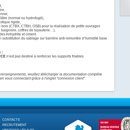
t,
ire,
onnel,
lâtre (normal ou hydrofugé),
stique rigide,
bois (CTBX, CTBH, OSB) pour la réalisation de petits ouvrages
 baignoire, coffres de tuyauterie…),
des Anhydrite et ciment.
n substitution du sablage sur barrière anti-remontée d’humidité base
 :
RCE
n’est pas destiné à renforcer les supports friables.
 renseignements, veuillez télécharger la documentation complète
en vous connectant grâce à l'onglet "connexion client".
CONTACTS
RECRUTEMENT