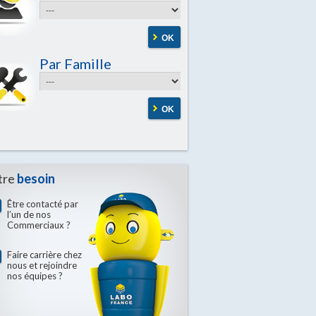
OK
Par Famille
OK
tre
besoin
Être contacté par
l’un de nos
Commerciaux ?
Faire carrière chez
nous et rejoindre
nos équipes ?