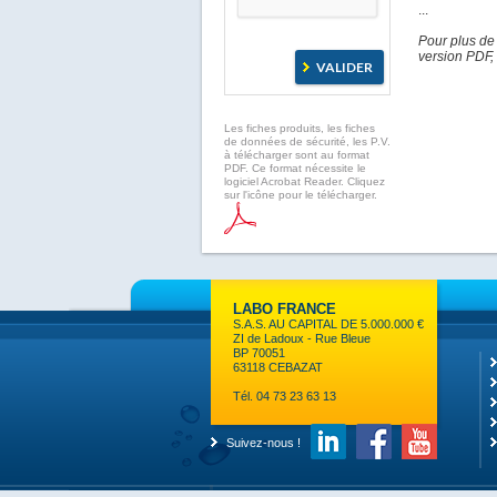
...
Pour plus de
version PDF, 
Les fiches produits, les fiches
de données de sécurité, les P.V.
à télécharger sont au format
PDF. Ce format nécessite le
logiciel Acrobat Reader. Cliquez
sur l'icône pour le télécharger.
LABO FRANCE
S.A.S. AU CAPITAL DE 5.000.000 €
ZI de Ladoux - Rue Bleue
BP 70051
63118 CEBAZAT
Tél. 04 73 23 63 13
Suivez-nous !