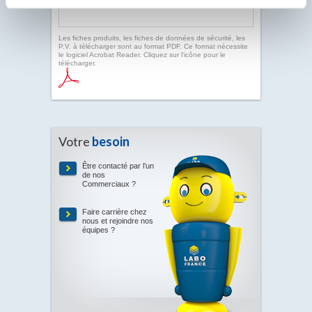
Les fiches produits, les fiches de données de sécurité, les
P.V. à télécharger sont au format PDF. Ce format nécessite
le logiciel Acrobat Reader. Cliquez sur l'icône pour le
télécharger.
Votre
besoin
Être contacté par l’un
de nos
Commerciaux ?
Faire carrière chez
nous et rejoindre nos
équipes ?