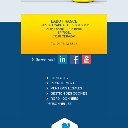
LABO FRANCE
S.A.S. AU CAPITAL DE 5.000.000 €
ZI de Ladoux - Rue Bleue
BP 70051
63118 CEBAZAT
Tél. 04 73 23 63 13
Suivez-nous !
CONTACTS
RECRUTEMENT
MENTIONS LÉGALES
GESTION DES COOKIES
RGPD - DONNÉES
PERSONNELLES