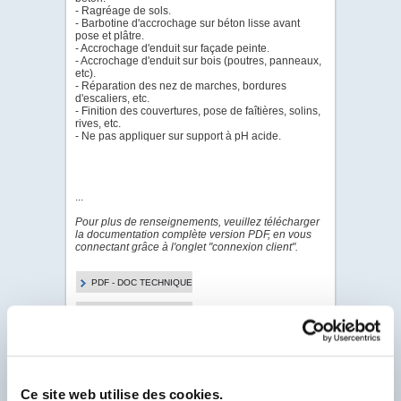
- Ragréage de sols.
- Barbotine d'accrochage sur béton lisse avant
pose et plâtre.
- Accrochage d'enduit sur façade peinte.
- Accrochage d'enduit sur bois (poutres, panneaux,
etc).
- Réparation des nez de marches, bordures
d'escaliers, etc.
- Finition des couvertures, pose de faîtières, solins,
rives, etc.
- Ne pas appliquer sur support à pH acide.
...
Pour plus de renseignements, veuillez télécharger
la documentation complète version PDF, en vous
connectant grâce à l'onglet "connexion client".
PDF - DOC TECHNIQUE
PDF - PROCÈS
VERBAL
PDF - CAHIER DES
CHARGES TECHNIQUE
Ce site web utilise des cookies.
PDF - FICHE DE