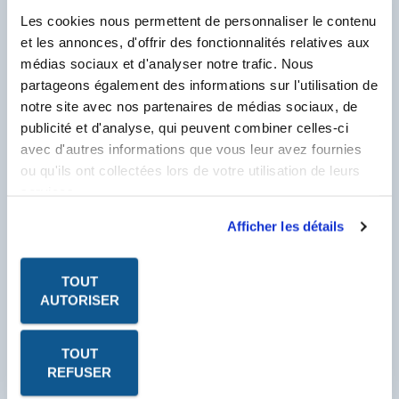
DONNÉES DE SÉCURITÉ
Les cookies nous permettent de personnaliser le contenu
et les annonces, d'offrir des fonctionnalités relatives aux
médias sociaux et d'analyser notre trafic. Nous
Pour visualiser & télécharger tous les PDF de ce
partageons également des informations sur l'utilisation de
Produit.
notre site avec nos partenaires de médias sociaux, de
Client Labo France, saisissez votre N° Compte
Client se trouvant sur votre facture et
publicité et d'analyse, qui peuvent combiner celles-ci
commençant par un F.
avec d'autres informations que vous leur avez fournies
N° Compte Client
*
ou qu'ils ont collectées lors de votre utilisation de leurs
F
services.
* Champ obligatoire
Afficher les détails
TOUT
AUTORISER
TOUT
REFUSER