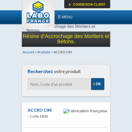
CONNEXION CLIENT
☰ MENU
Résine d’Accrochage des Mortiers et
Bétons.
Accueil >
Produits >
ACCRO CIM
Recherchez
votre produit
OK
ACCRO CIM
· Code 1800