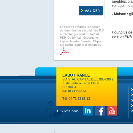
meubles, plas
voilage, moqu
• Maison :
gl
...
Les fiches produits, les fiches
de données de sécurité, les P.V.
Pour plus de
à télécharger sont au format
version PDF, 
PDF. Ce format nécessite le
logiciel Acrobat Reader. Cliquez
sur l'icône pour le télécharger.
LABO FRANCE
S.A.S. AU CAPITAL DE 5.000.000 €
ZI de Ladoux - Rue Bleue
BP 70051
63118 CEBAZAT
Tél. 04 73 23 63 13
Suivez-nous !