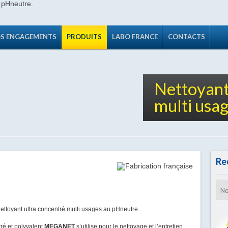
S ENGAGEMENTS
PRODUITS
LABO FRANCE
CONTACTS
Nettoyant
multi usag
Re
ettoyant ultra concentré multi usages au pHneutre.
ré et polyvalent
MEGANET
s’utilise pour le nettoyage et l’entretien