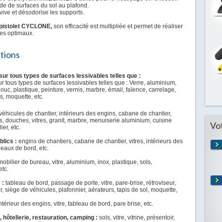
ude de surfaces du sol au plafond.
avive et désodorise les supports.
pistolet CYCLONE,
son efficacité est multipliée et permet de réaliser
es optimaux.
ations
sur tous types de surfaces lessivables telles que :
r tous types de surfaces lessivables telles que : Verre, aluminium,
ouc, plastique, peinture, vernis, marbre, émail, faïence, carrelage,
s, moquette, etc.
véhicules de chantier, intérieurs des engins, cabane de chantier,
s, douches, vitres, granit, marbre, menuiserie aluminium, cuisine
Vo
ier, etc.
blics :
engins de chantiers, cabane de chantier, vitres, intérieurs des
eaux de bord, etc.
mobilier de bureau, vitre, aluminium, inox, plastique, sols,
etc.
 :
tableau de bord, passage de porte, vitre, pare-brise, rétroviseur,
ir, siège de véhicules, plafonnier, aérateurs, tapis de sol, moquette,
ntérieur des engins, vitre, tableau de bord, pare brise, etc.
hôtellerie, restauration, camping :
sols, vitre, vitrine, présentoir,