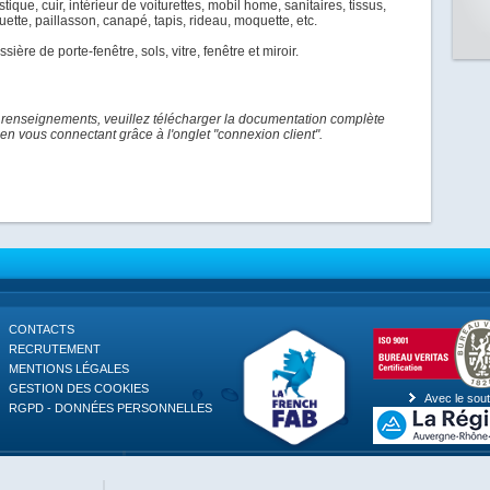
tique, cuir, intérieur de voiturettes, mobil home, sanitaires, tissus,
ette, paillasson, canapé, tapis, rideau, moquette, etc.
issière de porte-fenêtre, sols, vitre, fenêtre et miroir.
 renseignements, veuillez télécharger la documentation complète
en vous connectant grâce à l'onglet "connexion client".
CONTACTS
RECRUTEMENT
MENTIONS LÉGALES
GESTION DES COOKIES
Avec le sout
RGPD - DONNÉES PERSONNELLES