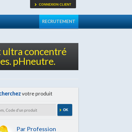
CONNEXION CLIENT
RECRUTEMENT
 ultra concentré
es. pHneutre.
cherchez
votre produit
OK
Par Profession