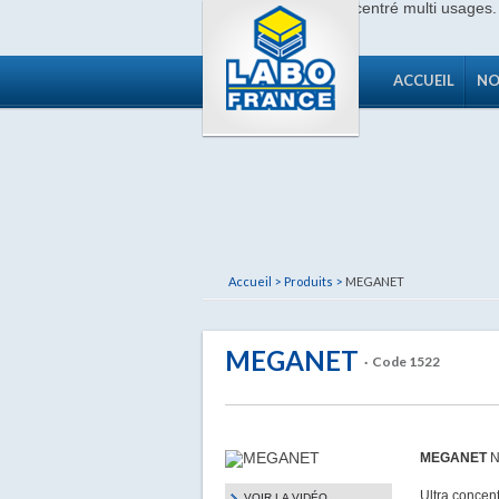
ACCUEIL
NO
Accueil >
Produits >
MEGANET
MEGANET
· Code 1522
MEGANET
N
Ultra concent
VOIR LA VIDÉO