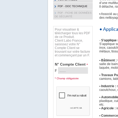
d’une multit
PDF - DOC TECHNIQUE
Il détache, r
PDF - FICHE DE DONNÉES
• Associé au
DE SÉCURITÉ
des nettoyag
• Applic
Pour visualiser &
télécharger tous les PDF
de ce Produit.
-
S’applique 
Client Labo France,
S’applique su
saisissez votre N°
inox, caoutch
Compte Client se
métaux, tissu
trouvant sur votre facture
et commençant par un F.
• Bâtiment :
N° Compte Client
salle de bain
*
laquée, mobil
F
• Travaux Pu
* Champ obligatoire
camions, tabl
• Industrie :
caoutchouc, 
• Automobile
plastique, cu
etc.
• Agricole :
i
• Commerce, 