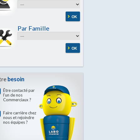
OK
Par Famille
OK
tre
besoin
Être contacté par
l’un de nos
Commerciaux ?
Faire carrière chez
nous et rejoindre
nos équipes ?