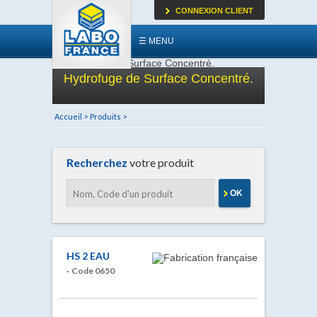
CONNEXION CLIENT
☰ MENU
Hydrofuge de Surface Concentré.
Accueil >
Produits >
Recherchez
votre produit
OK
HS 2 EAU
· Code 0650