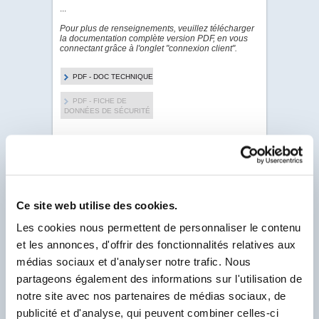
...
Pour plus de renseignements, veuillez télécharger
la documentation complète version PDF, en vous
connectant grâce à l'onglet "connexion client".
PDF - DOC TECHNIQUE
PDF - FICHE DE
DONNÉES DE SÉCURITÉ
Pour visualiser & télécharger tous les PDF de ce
Produit.
Client Labo France, saisissez votre N° Compte
Client se trouvant sur votre facture et
Ce site web utilise des cookies.
commençant par un F.
Les cookies nous permettent de personnaliser le contenu
N° Compte Client
*
et les annonces, d'offrir des fonctionnalités relatives aux
F
médias sociaux et d'analyser notre trafic. Nous
* Champ obligatoire
partageons également des informations sur l'utilisation de
notre site avec nos partenaires de médias sociaux, de
publicité et d'analyse, qui peuvent combiner celles-ci