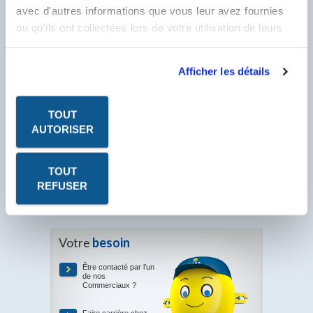
avec d'autres informations que vous leur avez fournies
ou qu'ils ont collectées lors de votre utilisation de leurs
services.
Afficher les détails
TOUT
AUTORISER
Les fiches produits, les fiches de données de sécurité, les
P.V. à télécharger sont au format PDF. Ce format nécessite
le logiciel Acrobat Reader. Cliquez sur l'icône pour le
télécharger.
TOUT
REFUSER
Votre
besoin
Être contacté par l’un
de nos
Commerciaux ?