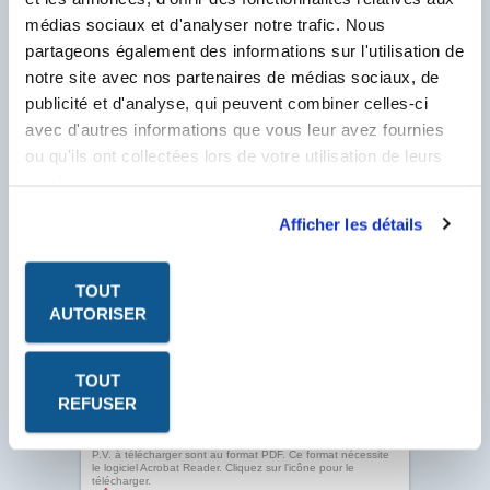
Produit.
médias sociaux et d'analyser notre trafic. Nous
Client Labo France, saisissez votre N° Compte
Client se trouvant sur votre facture et
partageons également des informations sur l'utilisation de
commençant par un F.
notre site avec nos partenaires de médias sociaux, de
N° Compte Client
*
publicité et d'analyse, qui peuvent combiner celles-ci
F
avec d'autres informations que vous leur avez fournies
* Champ obligatoire
ou qu'ils ont collectées lors de votre utilisation de leurs
services.
Afficher les détails
TOUT
AUTORISER
TOUT
REFUSER
Les fiches produits, les fiches de données de sécurité, les
P.V. à télécharger sont au format PDF. Ce format nécessite
le logiciel Acrobat Reader. Cliquez sur l'icône pour le
télécharger.