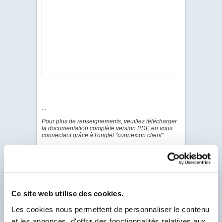
...
Pour plus de renseignements, veuillez télécharger
la documentation complète version PDF, en vous
connectant grâce à l'onglet "connexion client".
PDF - DOC TECHNIQUE
PDF - FICHE DE
DONNÉES DE SÉCURITÉ
Ce site web utilise des cookies.
Les cookies nous permettent de personnaliser le contenu
Pour visualiser & télécharger tous les PDF de ce
et les annonces, d'offrir des fonctionnalités relatives aux