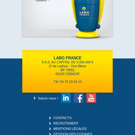
équipes ?
LABO FRANCE
S.A.S. AU CAPITAL DE 5.000.000 €
ZI de Ladoux - Rue Bleue
BP 70051
63118 CEBAZAT
Tél. 04 73 23 63 13
Suivez-nous !
CONTACTS
RECRUTEMENT
MENTIONS LÉGALES
GESTION DES COOKIES