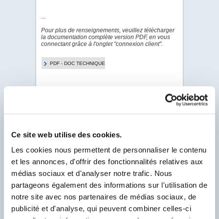
...
Pour plus de renseignements, veuillez télécharger
la documentation complète version PDF, en vous
connectant grâce à l'onglet "connexion client".
PDF - DOC TECHNIQUE
Pour visualiser & télécharger tous les PDF de ce
Produit.
Client Labo France, saisissez votre N° Compte
Client se trouvant sur votre facture et
commençant par un F.
Ce site web utilise des cookies.
N° Compte Client
*
Les cookies nous permettent de personnaliser le contenu
F
et les annonces, d'offrir des fonctionnalités relatives aux
médias sociaux et d'analyser notre trafic. Nous
* Champ obligatoire
partageons également des informations sur l'utilisation de
notre site avec nos partenaires de médias sociaux, de
publicité et d'analyse, qui peuvent combiner celles-ci