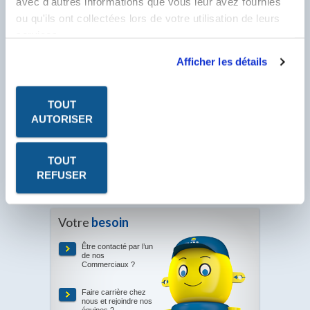
avec d'autres informations que vous leur avez fournies
ou qu'ils ont collectées lors de votre utilisation de leurs
services.
Afficher les détails
TOUT
AUTORISER
Les fiches produits, les fiches de données de sécurité, les
P.V. à télécharger sont au format PDF. Ce format nécessite
le logiciel Acrobat Reader. Cliquez sur l'icône pour le
télécharger.
TOUT
REFUSER
Votre
besoin
Être contacté par l’un
de nos
Commerciaux ?
Faire carrière chez
nous et rejoindre nos