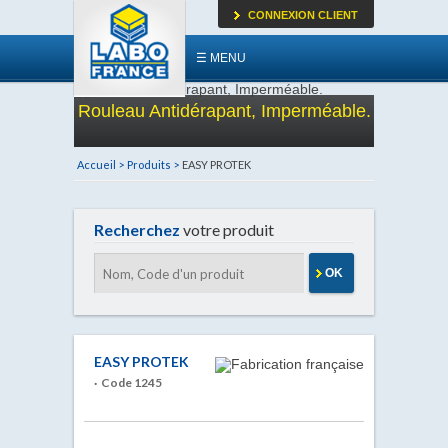
CONNEXION CLIENT
☰ MENU
Rouleau Antidérapant, Imperméable.
Accueil >
Produits >
EASY PROTEK
Recherchez
votre produit
OK
EASY PROTEK
· Code 1245