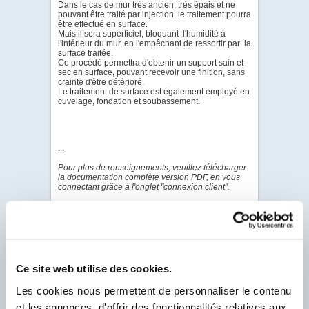
Dans le cas de mur très ancien, très épais et ne
pouvant être traité par injection, le traitement pourra
être effectué en surface.
Mais il sera superficiel, bloquant l'humidité à
l'intérieur du mur, en l'empêchant de ressortir par la
surface traitée.
Ce procédé permettra d'obtenir un support sain et
sec en surface, pouvant recevoir une finition, sans
crainte d'être détérioré.
Le traitement de surface est également employé en
cuvelage, fondation et soubassement.
...
Pour plus de renseignements, veuillez télécharger
la documentation complète version PDF, en vous
connectant grâce à l'onglet "connexion client".
PDF - DOC TECHNIQUE
PDF - FICHE DE
DONNÉES DE SÉCURITÉ
Ce site web utilise des cookies.
Les cookies nous permettent de personnaliser le contenu
Pour visualiser & télécharger tous les PDF de ce
et les annonces, d'offrir des fonctionnalités relatives aux