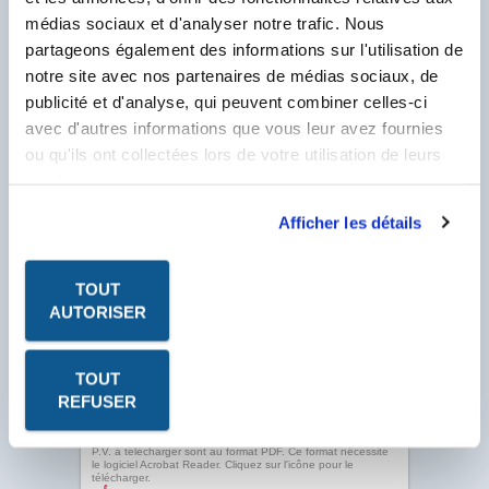
Produit.
Client Labo France, saisissez votre N° Compte
médias sociaux et d'analyser notre trafic. Nous
Client se trouvant sur votre facture et
partageons également des informations sur l'utilisation de
commençant par un F.
notre site avec nos partenaires de médias sociaux, de
N° Compte Client
*
publicité et d'analyse, qui peuvent combiner celles-ci
F
avec d'autres informations que vous leur avez fournies
* Champ obligatoire
ou qu'ils ont collectées lors de votre utilisation de leurs
services.
Afficher les détails
TOUT
AUTORISER
TOUT
REFUSER
Les fiches produits, les fiches de données de sécurité, les
P.V. à télécharger sont au format PDF. Ce format nécessite
le logiciel Acrobat Reader. Cliquez sur l'icône pour le
télécharger.