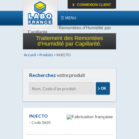
CONNEXION CLIENT
☰ MENU
Traitement des Remontées
d’Humidité par Capillarité.
Accueil >
Produits >
INJECTO
Recherchez
votre produit
OK
INJECTO
· Code 3620