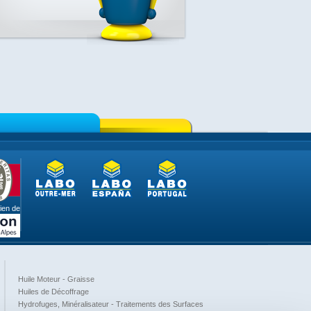
ien de
Huile Moteur - Graisse
Huiles de Décoffrage
Hydrofuges, Minéralisateur - Traitements des Surfaces