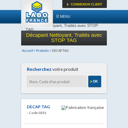
CONNEXION CLIENT
☰ MENU
Décapant Nettoyant, Traités avec
STOP TAG
Accueil >
Produits >
DECAP TAG
Recherchez
votre produit
OK
DECAP TAG
· Code 0331