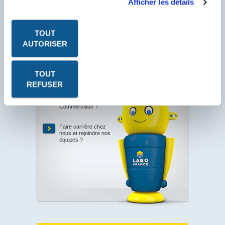
Afficher les détails
Les fiches produits, les fiches de données de sécurité, les
P.V. à télécharger sont au format PDF. Ce format nécessite
le logiciel Acrobat Reader. Cliquez sur l'icône pour le
télécharger.
TOUT
AUTORISER
TOUT
Votre
besoin
REFUSER
Être contacté par l’un
de nos
Commerciaux ?
Faire carrière chez
nous et rejoindre nos
équipes ?