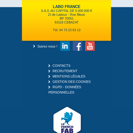
LABO FRANCE
S.A.S. AU CAPITAL DE 5.000.000 €
ZI de Ladoux - Rue Bleue
BP 70051
63118 CEBAZAT
Tél. 04 73 23 63 13
Suivez-nous !
CONTACTS
RECRUTEMENT
MENTIONS LÉGALES
GESTION DES COOKIES
RGPD - DONNÉES
PERSONNELLES