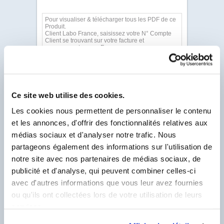
Pour visualiser & télécharger tous les PDF de ce
Produit.
Client Labo France, saisissez votre N° Compte
Client se trouvant sur votre facture et
commençant par un F.
N° Compte Client
*
F
* Champ obligatoire
Ce site web utilise des cookies.
Les cookies nous permettent de personnaliser le contenu
et les annonces, d'offrir des fonctionnalités relatives aux
médias sociaux et d'analyser notre trafic. Nous
partageons également des informations sur l'utilisation de
notre site avec nos partenaires de médias sociaux, de
publicité et d'analyse, qui peuvent combiner celles-ci
avec d'autres informations que vous leur avez fournies
ou qu'ils ont collectées lors de votre utilisation de leurs
services.