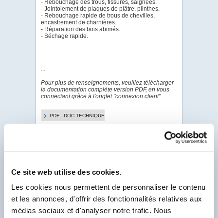
- Rebouchage des trous, fissures, saignées.
- Jointoiement de plaques de plâtre, plinthes.
- Rebouchage rapide de trous de chevilles,
encastrement de charnières.
- Réparation des bois abimés.
- Séchage rapide.
...
Pour plus de renseignements, veuillez télécharger
la documentation complète version PDF, en vous
connectant grâce à l'onglet "connexion client".
PDF - DOC TECHNIQUE
PDF - FICHE DE
DONNÉES DE SÉCURITÉ
Ce site web utilise des cookies.
Pour visualiser & télécharger tous les PDF de ce
Produit.
Les cookies nous permettent de personnaliser le contenu
Client Labo France, saisissez votre N° Compte
et les annonces, d'offrir des fonctionnalités relatives aux
Client se trouvant sur votre facture et
commençant par un F.
médias sociaux et d'analyser notre trafic. Nous