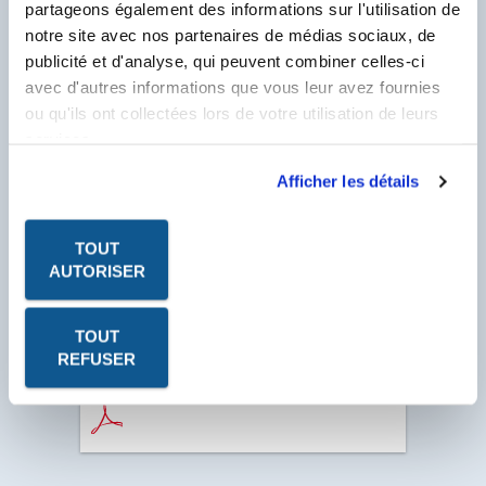
N° Compte Client
partageons également des informations sur l'utilisation de
*
F
notre site avec nos partenaires de médias sociaux, de
publicité et d'analyse, qui peuvent combiner celles-ci
* Champ obligatoire
avec d'autres informations que vous leur avez fournies
ou qu'ils ont collectées lors de votre utilisation de leurs
services.
Afficher les détails
TOUT
AUTORISER
TOUT
REFUSER
Les fiches produits, les fiches de données de sécurité, les
P.V. à télécharger sont au format PDF. Ce format nécessite
le logiciel Acrobat Reader. Cliquez sur l'icône pour le
télécharger.