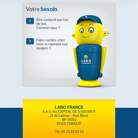
Votre
besoin
Être contacté par l’un
de nos
Commerciaux ?
Faire carrière chez
nous et rejoindre nos
équipes ?
LABO FRANCE
S.A.S. AU CAPITAL DE 5.000.000 €
ZI de Ladoux - Rue Bleue
BP 70051
63118 CEBAZAT
Tél. 04 73 23 63 13