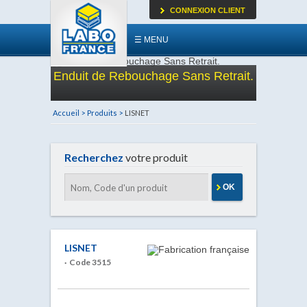
CONNEXION CLIENT
☰ MENU
Enduit de Rebouchage Sans Retrait.
Accueil >
Produits >
LISNET
Recherchez
votre produit
OK
LISNET
· Code 3515