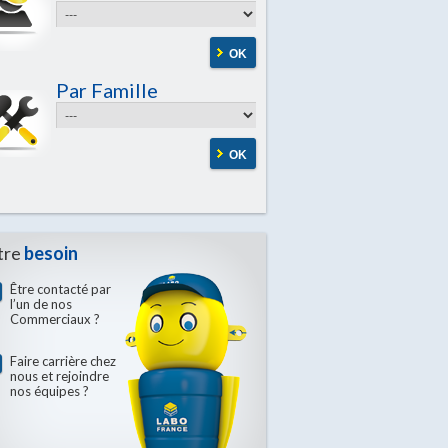
OK
Par Famille
OK
tre
besoin
Être contacté par
l’un de nos
Commerciaux ?
Faire carrière chez
nous et rejoindre
nos équipes ?