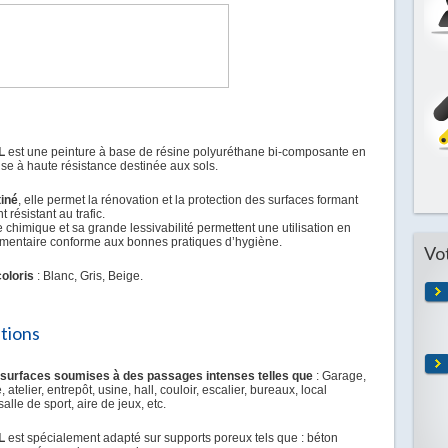
L
est une peinture à base de résine polyuréthane bi-composante en
e à haute résistance destinée aux sols.
tiné
, elle permet la rénovation et la protection des surfaces formant
 résistant au trafic.
 chimique et sa grande lessivabilité permettent une utilisation en
mentaire conforme aux bonnes pratiques d’hygiène.
Vo
coloris
: Blanc, Gris, Beige.
ations
 surfaces soumises à des passages intenses telles que
: Garage,
 atelier, entrepôt, usine, hall, couloir, escalier, bureaux, local
alle de sport, aire de jeux, etc.
L
est spécialement adapté sur supports poreux tels que : béton