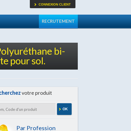
CONNEXION CLIENT
RECRUTEMENT
Polyuréthane bi-
e pour sol.
cherchez
votre produit
OK
Par Profession