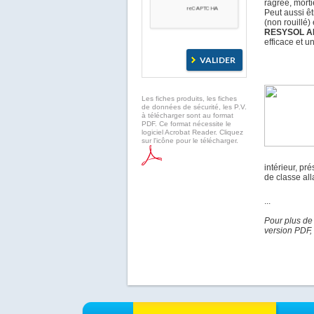
ragréé, morti
Peut aussi êt
(non rouillé) 
RESYSOL A
efficace et u
Les fiches produits, les fiches
de données de sécurité, les P.V.
à télécharger sont au format
PDF. Ce format nécessite le
logiciel Acrobat Reader. Cliquez
sur l'icône pour le télécharger.
intérieur, pr
de classe all
...
Pour plus de
version PDF, 