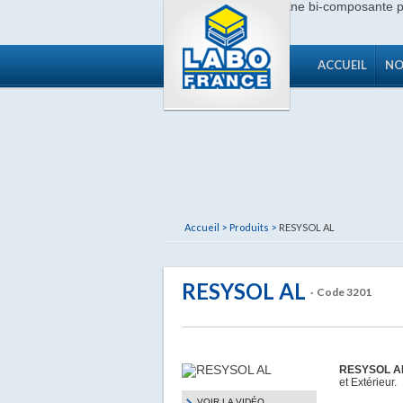
ACCUEIL
NO
Accueil >
Produits >
RESYSOL AL
RESYSOL AL
· Code 3201
RESYSOL 
et Extérieur.
VOIR LA VIDÉO