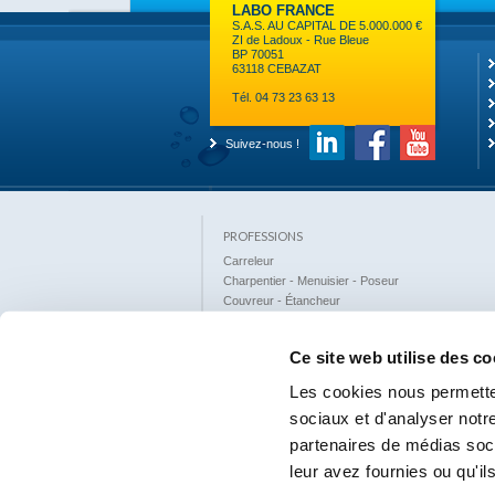
LABO FRANCE
S.A.S. AU CAPITAL DE 5.000.000 €
ZI de Ladoux - Rue Bleue
BP 70051
63118 CEBAZAT
Tél. 04 73 23 63 13
Suivez-nous !
PROFESSIONS
Carreleur
Charpentier - Menuisier - Poseur
Couvreur - Étancheur
Façadier
Industrie
Ce site web utilise des co
Loisirs
Maçon
Les cookies nous permetten
Paysagiste - Espaces Verts
sociaux et d'analyser notre
Plâtrier - Plaquiste
Peintre
partenaires de médias soci
Pisciniste
leur avez fournies ou qu'ils
Plombier - Chauffagiste