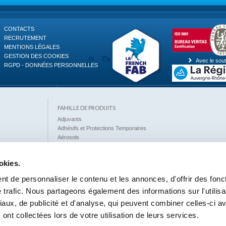
CONTACTS
RECRUTEMENT
MENTIONS LÉGALES
GESTION DES COOKIES
Avec le sout
RGPD - DONNÉES PERSONNELLES
FAMILLE DE PRODUITS
Adjuvants
Adhésifs et Protections Temporaires
Aérosols
Anti-Rouille - Protection des Surfaces
Anti-Termites
okies.
Armatures - Fibres
Ciments Spéciaux
t de personnaliser le contenu et les annonces, d'offrir des fonc
Déboucheurs - Détartrants
 trafic. Nous partageons également des informations sur l'utilisa
Décapants - Anti Verdissures
Dégraissants - Solvants - Diluants Dégrippants - Lubrifiants
aux, de publicité et d'analyse, qui peuvent combiner celles-ci a
Désinfectant, Désodorisants - Insecticides
 ont collectées lors de votre utilisation de leurs services.
Détergents & Nettoyants Spéciaux