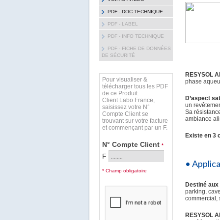
PDF - DOC TECHNIQUE
PDF - LABEL
PDF - INFO TECHNIQUE
PDF - FICHE DE DONNÉES
DE SÉCURITÉ
RESYSOL A
Pour visualiser &
phase aqueus
télécharger tous les PDF
de ce Produit.
D’aspect sa
Client Labo France,
un revêtement
saisissez votre N°
Sa résistance
Compte Client se
ambiance ali
trouvant sur votre facture
et commençant par un F.
Existe en 3 
N° Compte Client
*
F
• Applic
* Champ obligatoire
Destiné aux
parking, cave,
commercial, s
RESYSOL A