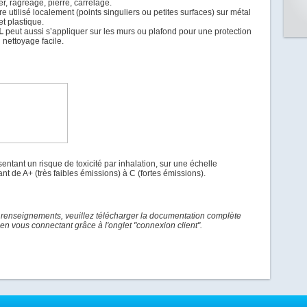
er, ragréage, pierre, carrelage.
re utilisé localement (points singuliers ou petites surfaces) sur métal
et plastique.
L
peut aussi s’appliquer sur les murs ou plafond pour une protection
n nettoyage facile.
ésentant un risque de toxicité par inhalation, sur une échelle
ant de A+ (très faibles émissions) à C (fortes émissions).
 renseignements, veuillez télécharger la documentation complète
en vous connectant grâce à l'onglet "connexion client".