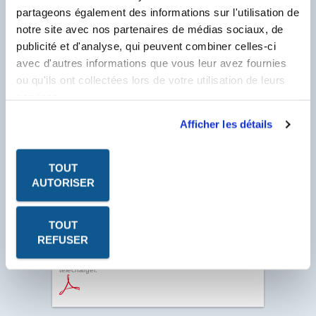
partageons également des informations sur l'utilisation de
N° Compte Client
*
notre site avec nos partenaires de médias sociaux, de
F
publicité et d'analyse, qui peuvent combiner celles-ci
* Champ obligatoire
avec d'autres informations que vous leur avez fournies
ou qu'ils ont collectées lors de votre utilisation de leurs
services.
Afficher les détails
TOUT
AUTORISER
TOUT
REFUSER
Les fiches produits, les fiches de données de sécurité, les
P.V. à télécharger sont au format PDF. Ce format nécessite
le logiciel Acrobat Reader. Cliquez sur l'icône pour le
télécharger.