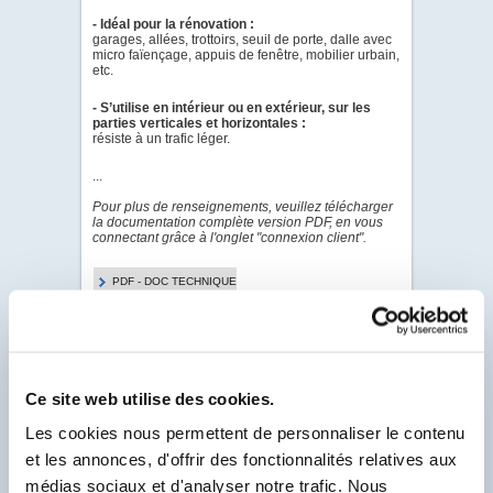
-
Idéal pour la rénovation :
garages, allées, trottoirs, seuil de porte, dalle avec
micro faïençage, appuis de fenêtre, mobilier urbain,
etc.
-
S’utilise en intérieur ou en extérieur, sur les
parties verticales et horizontales :
résiste à un trafic léger.
...
Pour plus de renseignements, veuillez télécharger
la documentation complète version PDF, en vous
connectant grâce à l'onglet "connexion client".
PDF - DOC TECHNIQUE
PDF - FICHE DE
DONNÉES DE SÉCURITÉ
Ce site web utilise des cookies.
Pour visualiser & télécharger tous les PDF de ce
Les cookies nous permettent de personnaliser le contenu
Produit.
Client Labo France, saisissez votre N° Compte
et les annonces, d'offrir des fonctionnalités relatives aux
Client se trouvant sur votre facture et
commençant par un F.
médias sociaux et d'analyser notre trafic. Nous