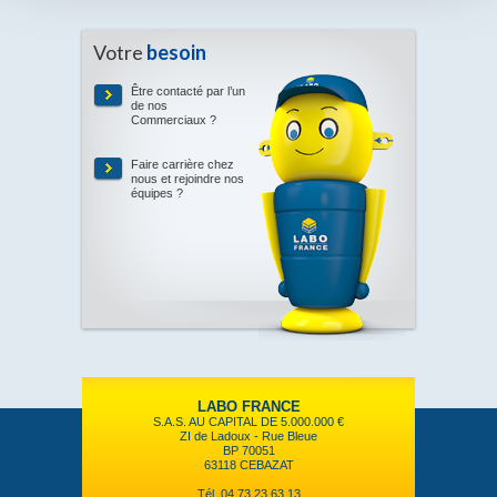
Votre
besoin
Être contacté par l’un
de nos
Commerciaux ?
Faire carrière chez
nous et rejoindre nos
équipes ?
LABO FRANCE
S.A.S. AU CAPITAL DE 5.000.000 €
ZI de Ladoux - Rue Bleue
BP 70051
63118 CEBAZAT
Tél. 04 73 23 63 13