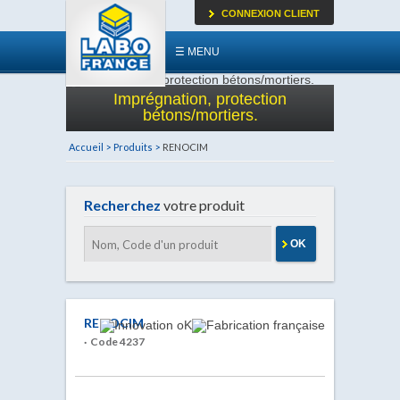
CONNEXION CLIENT
☰ MENU
Imprégnation, protection
bétons/mortiers.
Accueil >
Produits >
RENOCIM
Recherchez
votre produit
OK
RENOCIM
· Code 4237