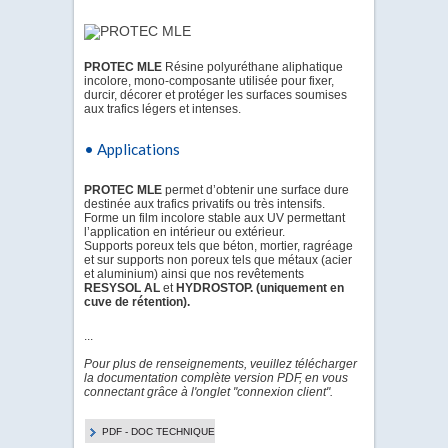
PROTEC MLE
Résine polyuréthane aliphatique
incolore, mono-composante utilisée pour fixer,
durcir, décorer et protéger les surfaces soumises
aux trafics légers et intenses.
• Applications
PROTEC MLE
permet d’obtenir une surface dure
destinée aux trafics privatifs ou très intensifs.
Forme un film incolore stable aux UV permettant
l’application en intérieur ou extérieur.
Supports poreux tels que béton, mortier, ragréage
et sur supports non poreux tels que métaux (acier
et aluminium) ainsi que nos revêtements
RESYSOL AL
et
HYDROSTOP. (uniquement en
cuve de rétention).
...
Pour plus de renseignements, veuillez télécharger
la documentation complète version PDF, en vous
connectant grâce à l'onglet "connexion client".
PDF - DOC TECHNIQUE