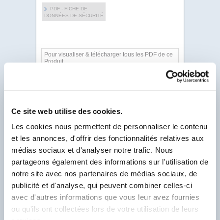
PDF - FICHE DE
DONNÉES DE SÉCURITÉ
Pour visualiser & télécharger tous les PDF de ce
Produit.
Client Labo France, saisissez votre N° Compte
Client se trouvant sur votre facture et
commençant par un F.
N° Compte Client
*
Ce site web utilise des cookies.
F
Les cookies nous permettent de personnaliser le contenu
* Champ obligatoire
et les annonces, d'offrir des fonctionnalités relatives aux
médias sociaux et d'analyser notre trafic. Nous
partageons également des informations sur l'utilisation de
notre site avec nos partenaires de médias sociaux, de
publicité et d'analyse, qui peuvent combiner celles-ci
avec d'autres informations que vous leur avez fournies
ou qu'ils ont collectées lors de votre utilisation de leurs