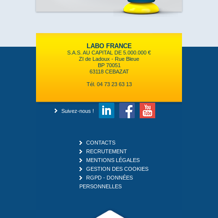
LABO FRANCE
S.A.S. AU CAPITAL DE 5.000.000 €
ZI de Ladoux - Rue Bleue
BP 70051
63118 CEBAZAT
Tél. 04 73 23 63 13
Suivez-nous !
CONTACTS
RECRUTEMENT
MENTIONS LÉGALES
GESTION DES COOKIES
RGPD - DONNÉES
PERSONNELLES