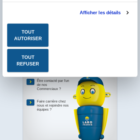
services.
Afficher les détails
Les fiches produits, les fiches de données de sécurité, les
P.V. à télécharger sont au format PDF. Ce format nécessite
TOUT
le logiciel Acrobat Reader. Cliquez sur l'icône pour le
télécharger.
AUTORISER
TOUT
REFUSER
Votre
besoin
Être contacté par l’un
de nos
Commerciaux ?
Faire carrière chez
nous et rejoindre nos
équipes ?