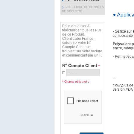
PDF - FICHE DE DONNÉES
DE SÉCURITÉ
• Applic
Pour visualiser &
télécharger tous les PDF
- Se fixe sur
de ce Produit.
composante a
Client Labo France,
saisissez votre N°
Polyvalent p
Compte Client se
encre, marque
trouvant sur votre facture
et commençant par un F.
- Permet égal
N° Compte Client
*
F
...
* Champ obligatoire
Pour plus de
version PDF, 