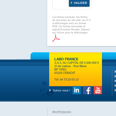
Les fiches produits, les fiches
de données de sécurité, les P.V.
à télécharger sont au format
PDF. Ce format nécessite le
logiciel Acrobat Reader. Cliquez
sur l'icône pour le télécharger.
LABO FRANCE
S.A.S. AU CAPITAL DE 5.000.000 €
ZI de Ladoux - Rue Bleue
BP 70051
63118 CEBAZAT
Tél. 04 73 23 63 13
Suivez-nous !
PROFESSIONS