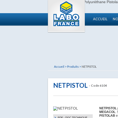
ACCUEIL
NO
Accueil >
Produits >
NETPISTOL
NETPISTOL
· Code 6104
NETPISTOL
MEGACOL
.
PISTOLAB
et
PDF - DOC TECHNIQUE