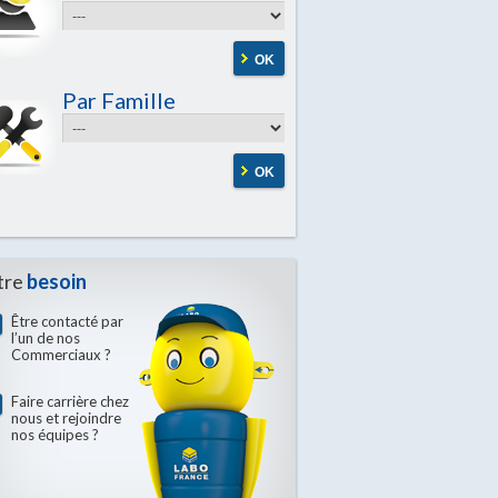
OK
Par Famille
OK
tre
besoin
Être contacté par
l’un de nos
Commerciaux ?
Faire carrière chez
nous et rejoindre
nos équipes ?