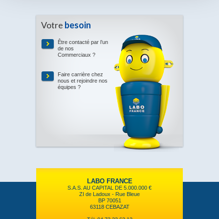
Votre
besoin
Être contacté par l’un
de nos
Commerciaux ?
Faire carrière chez
nous et rejoindre nos
équipes ?
LABO FRANCE
S.A.S. AU CAPITAL DE 5.000.000 €
ZI de Ladoux - Rue Bleue
BP 70051
63118 CEBAZAT