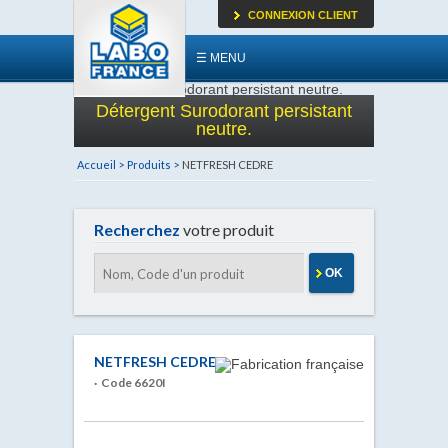
CONNEXION CLIENT
☰ MENU
Détergent Surodorant persistant
neutre.
Accueil >
Produits >
NETFRESH CEDRE
Recherchez
votre produit
OK
NETFRESH CEDRE
· Code 6620I