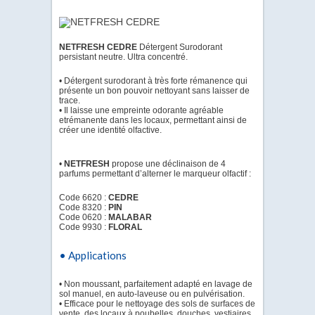
NETFRESH CEDRE
Détergent Surodorant
persistant neutre. Ultra concentré.
• Détergent surodorant à très forte rémanence qui
présente un bon pouvoir nettoyant sans laisser de
trace.
• Il laisse une empreinte odorante agréable
etrémanente dans les locaux, permettant ainsi de
créer une identité olfactive.
•
NETFRESH
propose une déclinaison de 4
parfums permettant d’alterner le marqueur olfactif :
Code 6620 :
CEDRE
Code 8320 :
PIN
Code 0620 :
MALABAR
Code 9930 :
FLORAL
• Applications
• Non moussant, parfaitement adapté en lavage de
sol manuel, en auto-laveuse ou en pulvérisation.
• Efficace pour le nettoyage des sols de surfaces de
vente, des locaux à poubelles, douches, vestiaires