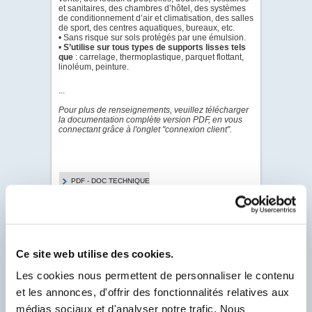
et sanitaires, des chambres d’hôtel, des systèmes
de conditionnement d’air et climatisation, des salles
de sport, des centres aquatiques, bureaux, etc.
• Sans risque sur sols protégés par une émulsion.
•
S’utilise sur tous types de supports lisses tels
que
: carrelage, thermoplastique, parquet flottant,
linoléum, peinture.
...
Pour plus de renseignements, veuillez télécharger
la documentation complète version PDF, en vous
connectant grâce à l'onglet "connexion client".
PDF - DOC TECHNIQUE
PDF - FICHE DE
DONNÉES DE SÉCURITÉ
Ce site web utilise des cookies.
Pour visualiser & télécharger tous les PDF de ce
Les cookies nous permettent de personnaliser le contenu
Produit.
Client Labo France, saisissez votre N° Compte
et les annonces, d'offrir des fonctionnalités relatives aux
Client se trouvant sur votre facture et
médias sociaux et d'analyser notre trafic. Nous
commençant par un F.