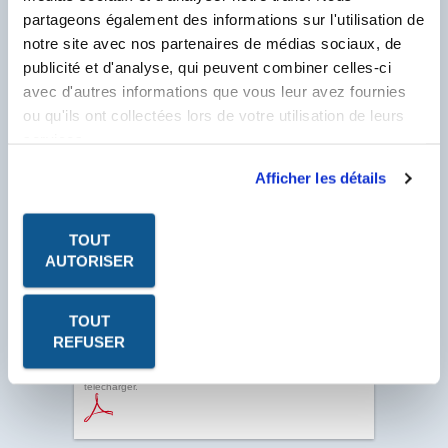
partageons également des informations sur l'utilisation de
N° Compte Client
*
notre site avec nos partenaires de médias sociaux, de
F
publicité et d'analyse, qui peuvent combiner celles-ci
* Champ obligatoire
avec d'autres informations que vous leur avez fournies
ou qu'ils ont collectées lors de votre utilisation de leurs
services.
Afficher les détails
TOUT
AUTORISER
TOUT
REFUSER
Les fiches produits, les fiches de données de sécurité, les
P.V. à télécharger sont au format PDF. Ce format nécessite
le logiciel Acrobat Reader. Cliquez sur l'icône pour le
télécharger.