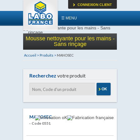
CONNEXION CLIENT
☰ MENU
Mousse nettoyante pour les mains -
Sans rinçage
Accueil >
Produits >
MANOSEC
Recherchez
votre produit
OK
MANOSEC
· Code 0551