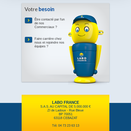
Votre
besoin
Être contacté par l’un
de nos
Commerciaux ?
Faire carrière chez
nous et rejoindre nos
équipes ?
LABO FRANCE
S.A.S. AU CAPITAL DE 5.000.000 €
ZI de Ladoux - Rue Bleue
BP 70051
63118 CEBAZAT
Tél. 04 73 23 63 13