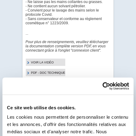
- Ne laisse pas les mains collantes ou grasses.
- Ne contient aucun solvant pétrolier.
- Convient pour le lavage des mains selon le
protocole Covid.
- Sans conservateur et conforme au règlement
cosmétique n° 1223/2009.
...
Pour plus de renseignements, veuillez télécharger
la documentation complète version PDF, en vous
connectant grâce à l'onglet "connexion client".
VOIR LA VIDÉO
PDF - DOC TECHNIQUE
PDF - FICHE DE
DONNÉES DE SÉCURITÉ
Ce site web utilise des cookies.
Pour visualiser & télécharger tous les PDF de ce
Produit.
Les cookies nous permettent de personnaliser le contenu
Client Labo France, saisissez votre N° Compte
et les annonces, d'offrir des fonctionnalités relatives aux
Client se trouvant sur votre facture et
commençant par un F.
médias sociaux et d'analyser notre trafic. Nous