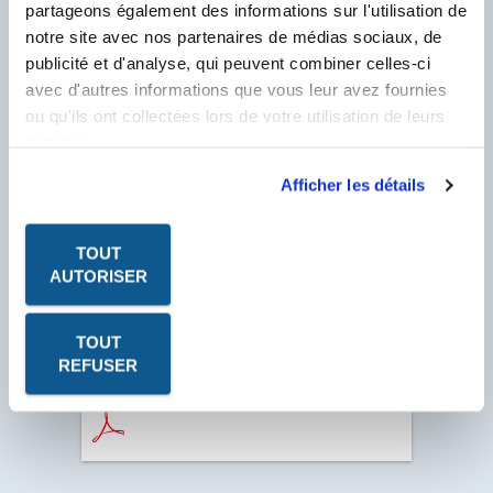
partageons également des informations sur l'utilisation de
N° Compte Client
*
notre site avec nos partenaires de médias sociaux, de
F
publicité et d'analyse, qui peuvent combiner celles-ci
* Champ obligatoire
avec d'autres informations que vous leur avez fournies
ou qu'ils ont collectées lors de votre utilisation de leurs
services.
Afficher les détails
TOUT
AUTORISER
TOUT
REFUSER
Les fiches produits, les fiches de données de sécurité, les
P.V. à télécharger sont au format PDF. Ce format nécessite
le logiciel Acrobat Reader. Cliquez sur l'icône pour le
télécharger.