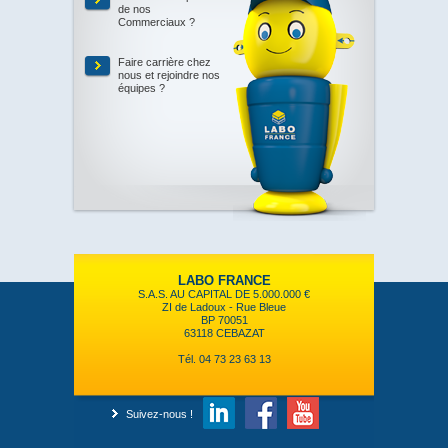
de nos
Commerciaux ?
Faire carrière chez
nous et rejoindre nos
équipes ?
LABO FRANCE
S.A.S. AU CAPITAL DE 5.000.000 €
ZI de Ladoux - Rue Bleue
BP 70051
63118 CEBAZAT
Tél. 04 73 23 63 13
Suivez-nous !