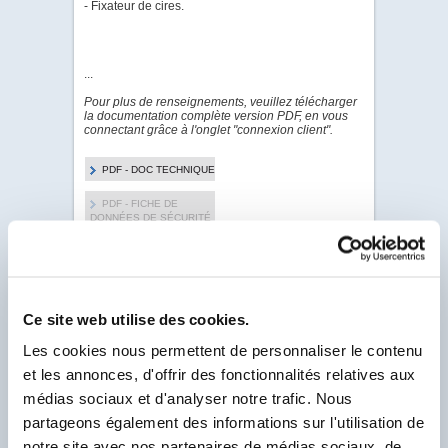
- Fixateur de cires.
...
Pour plus de renseignements, veuillez télécharger
la documentation complète version PDF, en vous
connectant grâce à l'onglet "connexion client".
PDF - DOC TECHNIQUE
PDF - FICHE DE
DONNÉES DE SÉCURITÉ
Pour visualiser & télécharger tous les PDF de ce
Produit.
Ce site web utilise des cookies.
Client Labo France, saisissez votre N° Compte
Client se trouvant sur votre facture et
Les cookies nous permettent de personnaliser le contenu
commençant par un F.
et les annonces, d'offrir des fonctionnalités relatives aux
N° Compte Client
*
médias sociaux et d'analyser notre trafic. Nous
F
partageons également des informations sur l'utilisation de
* Champ obligatoire
notre site avec nos partenaires de médias sociaux, de