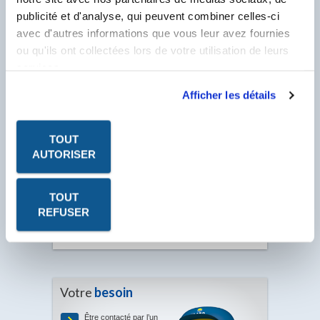
publicité et d'analyse, qui peuvent combiner celles-ci
avec d'autres informations que vous leur avez fournies
ou qu'ils ont collectées lors de votre utilisation de leurs
services.
Afficher les détails
TOUT
AUTORISER
Les fiches produits, les fiches de données de sécurité, les
P.V. à télécharger sont au format PDF. Ce format nécessite
TOUT
le logiciel Acrobat Reader. Cliquez sur l'icône pour le
REFUSER
télécharger.
Votre
besoin
Être contacté par l’un