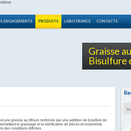
S ENGAGEMENTS
PRODUITS
LABO FRANCE
CONTACTS
Graisse au
Bisulfure
Re
st une graisse au lithium renforcée par une addition de bisulfure de
rmettant le graissage et la lubrification de pièces et roulements
ns des conditions difficiles.