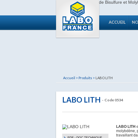
ACCUEIL
NO
Accueil >
Produits >
LABO LITH
LABO LITH
· Code 0534
LABO LITH
e
molybdène, pe
travaillant da
PDF - DOC TECHNIQUE