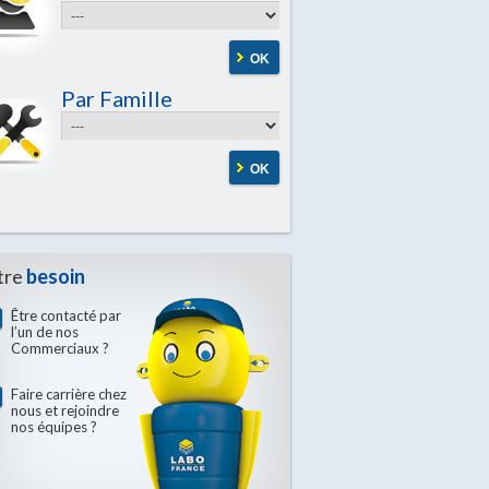
OK
Par Famille
OK
tre
besoin
Être contacté par
l’un de nos
Commerciaux ?
Faire carrière chez
nous et rejoindre
nos équipes ?