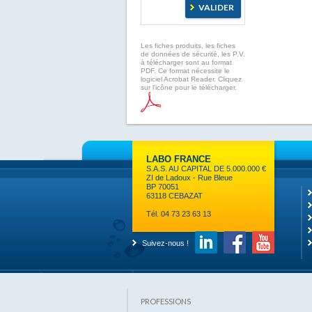
Les fiches produits, les fiches
de données de sécurité, les P.V.
à télécharger sont au format
PDF. Ce format nécessite le
logiciel Acrobat Reader. Cliquez
sur l'icône pour le télécharger.
LABO FRANCE
S.A.S. AU CAPITAL DE 5.000.000 €
ZI de Ladoux - Rue Bleue
BP 70051
63118 CEBAZAT
Tél. 04 73 23 63 13
Suivez-nous !
PROFESSIONS