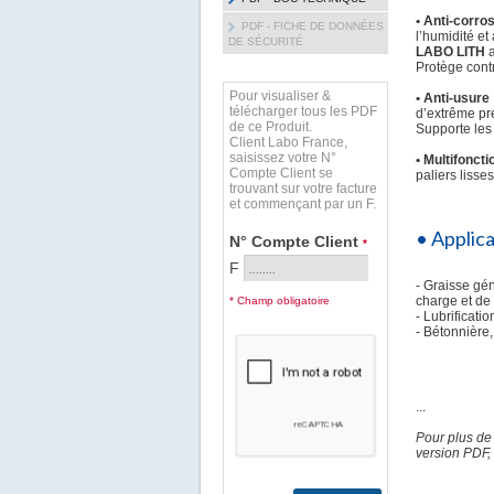
• Anti-corros
PDF - FICHE DE DONNÉES
l’humidité et 
DE SÉCURITÉ
LABO LITH
a
Protège contr
Pour visualiser &
•
Anti-usure
télécharger tous les PDF
d’extrême pre
de ce Produit.
Supporte les
Client Labo France,
saisissez votre N°
•
Multifoncti
Compte Client se
paliers lisse
trouvant sur votre facture
et commençant par un F.
• Applic
N° Compte Client
*
F
- Graisse gén
charge et de 
* Champ obligatoire
- Lubrificati
- Bétonnière,
...
Pour plus de
version PDF, 