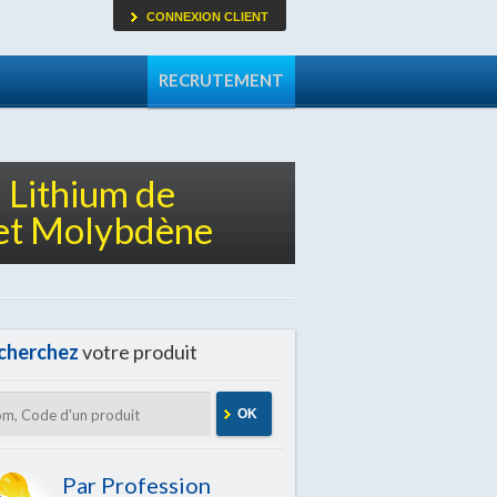
CONNEXION CLIENT
RECRUTEMENT
 Lithium de
 et Molybdène
cherchez
votre produit
OK
Par Profession