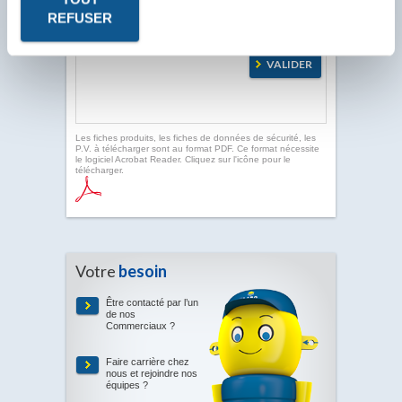
REFUSER
Les fiches produits, les fiches de données de sécurité, les
P.V. à télécharger sont au format PDF. Ce format nécessite
le logiciel Acrobat Reader. Cliquez sur l'icône pour le
télécharger.
Votre
besoin
Être contacté par l’un
de nos
Commerciaux ?
Faire carrière chez
nous et rejoindre nos
équipes ?