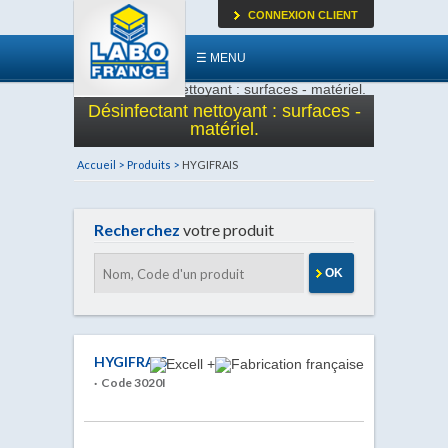
CONNEXION CLIENT
☰ MENU
Désinfectant nettoyant : surfaces -
matériel.
Accueil >
Produits >
HYGIFRAIS
Recherchez
votre produit
OK
HYGIFRAIS
· Code 3020I