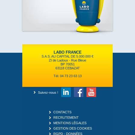
LABO FRANCE
S.A.S. AU CAPITAL DE 5.000.000 €
ZI de Ladoux - Rue Bleue
BP 70051
63118 CEBAZAT
Tél. 04 73 23 63 13
Suivez-nous !
CONTACTS
RECRUTEMENT
MENTIONS LÉGALES
GESTION DES COOKIES
RGPD - DONNÉES