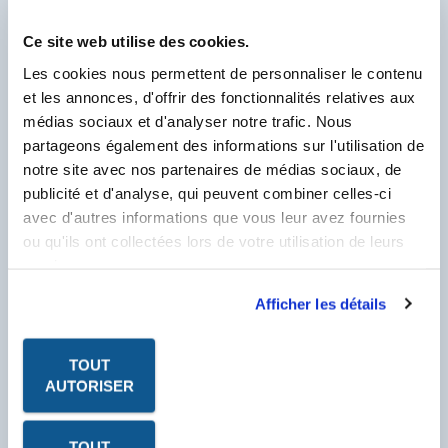
PDF - DOC TECHNIQUE
Ce site web utilise des cookies.
PDF - LABEL
Les cookies nous permettent de personnaliser le contenu
et les annonces, d'offrir des fonctionnalités relatives aux
PDF - FICHE DE
DONNÉES DE SÉCURITÉ
médias sociaux et d'analyser notre trafic. Nous
partageons également des informations sur l'utilisation de
notre site avec nos partenaires de médias sociaux, de
Pour visualiser & télécharger tous les PDF de ce
publicité et d'analyse, qui peuvent combiner celles-ci
Produit.
avec d'autres informations que vous leur avez fournies
Client Labo France, saisissez votre N° Compte
Client se trouvant sur votre facture et
ou qu'ils ont collectées lors de votre utilisation de leurs
commençant par un F.
services.
N° Compte Client
*
Afficher les détails
F
* Champ obligatoire
TOUT
AUTORISER
TOUT