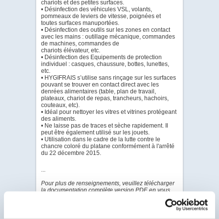
chariots et des petites surfaces.
• Désinfection des véhicules VSL, volants,
pommeaux de leviers de vitesse, poignées et
toutes surfaces manuportées.
• Désinfection des outils sur les zones en contact
avec les mains : outillage mécanique, commandes
de machines, commandes de
chariots élévateur, etc.
• Désinfection des Equipements de protection
individuel : casques, chaussure, bottes, lunettes,
etc.
• HYGIFRAIS s’utilise sans rinçage sur les surfaces
pouvant se trouver en contact direct avec les
denrées alimentaires (table, plan de travail,
plateaux, chariot de repas, trancheurs, hachoirs,
couteaux, etc).
• Idéal pour nettoyer les vitres et vitrines protégeant
des aliments.
• Ne laisse pas de traces et sèche rapidement. Il
peut être également utilisé sur les jouets.
• Utilisation dans le cadre de la lutte contre le
chancre coloré du platane conformément à l'arrêté
du 22 décembre 2015.
...
Pour plus de renseignements, veuillez télécharger
la documentation complète version PDF, en vous
connectant grâce à l'onglet "connexion client".