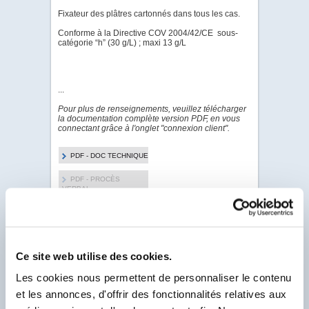
Fixateur des plâtres cartonnés dans tous les cas.
Conforme à la Directive COV 2004/42/CE sous-
catégorie “h” (30 g/L) ; maxi 13 g/L
...
Pour plus de renseignements, veuillez télécharger
la documentation complète version PDF, en vous
connectant grâce à l'onglet "connexion client".
PDF - DOC TECHNIQUE
PDF - PROCÈS
VERBAL
PDF - FICHE DE
DONNÉES DE SÉCURITÉ
Ce site web utilise des cookies.
Les cookies nous permettent de personnaliser le contenu
Pour visualiser & télécharger tous les PDF de ce
Produit.
et les annonces, d'offrir des fonctionnalités relatives aux
Client Labo France, saisissez votre N° Compte
Client se trouvant sur votre facture et