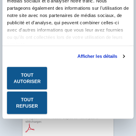
médias sociaux et d'analyser notre trafic. Nous
commençant par un F.
partageons également des informations sur l'utilisation de
N° Compte Client
*
notre site avec nos partenaires de médias sociaux, de
F
publicité et d'analyse, qui peuvent combiner celles-ci
avec d'autres informations que vous leur avez fournies
* Champ obligatoire
ou qu'ils ont collectées lors de votre utilisation de leurs
services.
Afficher les détails
TOUT
AUTORISER
TOUT
REFUSER
Les fiches produits, les fiches de données de sécurité, les
P.V. à télécharger sont au format PDF. Ce format nécessite
le logiciel Acrobat Reader. Cliquez sur l'icône pour le
télécharger.