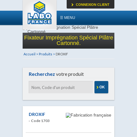
CONNEXION CLIENT
☰ MENU
Fixateur Imprégnation Spécial Plâtre
Cartonné.
Accueil >
Produits >
DROXIF
Recherchez
votre produit
OK
DROXIF
· Code 1703