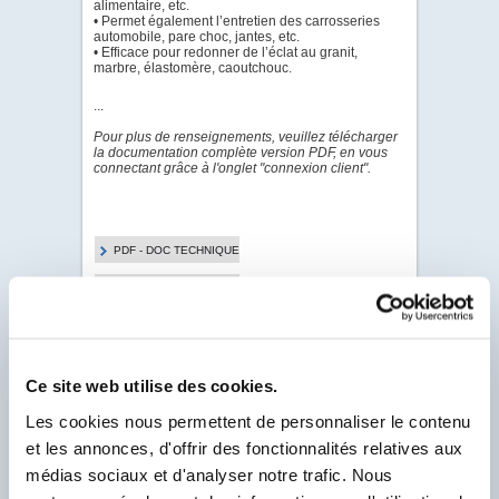
alimentaire, etc.
• Permet également l’entretien des carrosseries
automobile, pare choc, jantes, etc.
• Efficace pour redonner de l’éclat au granit,
marbre, élastomère, caoutchouc.
...
Pour plus de renseignements, veuillez télécharger
la documentation complète version PDF, en vous
connectant grâce à l'onglet "connexion client".
PDF - DOC TECHNIQUE
PDF - FICHE DE
DONNÉES DE SÉCURITÉ
Ce site web utilise des cookies.
Pour visualiser & télécharger tous les PDF de ce
Produit.
Les cookies nous permettent de personnaliser le contenu
Client Labo France, saisissez votre N° Compte
Client se trouvant sur votre facture et
et les annonces, d'offrir des fonctionnalités relatives aux
commençant par un F.
médias sociaux et d'analyser notre trafic. Nous
N° Compte Client
*