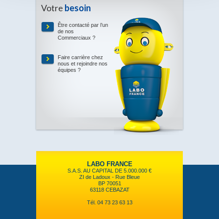
Votre
besoin
Être contacté par l’un
de nos
Commerciaux ?
Faire carrière chez
nous et rejoindre nos
équipes ?
LABO FRANCE
S.A.S. AU CAPITAL DE 5.000.000 €
ZI de Ladoux - Rue Bleue
BP 70051
63118 CEBAZAT
Tél. 04 73 23 63 13