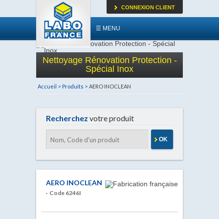
CONNEXION CLIENT
☰ MENU
Nettoyage Rénovation Protection -
Spécial Inox
Accueil >
Produits >
AERO INOCLEAN
Recherchez
votre produit
OK
AERO INOCLEAN
· Code 6246I