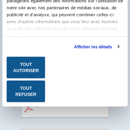
partageons également des informations sur l'utilisation de
F
notre site avec nos partenaires de médias sociaux, de
publicité et d'analyse, qui peuvent combiner celles-ci
* Champ obligatoire
avec d'autres informations que vous leur avez fournies
ou qu'ils ont collectées lors de votre utilisation de leurs
services.
Afficher les détails
TOUT
AUTORISER
TOUT
Les fiches produits, les fiches de données de sécurité, les
REFUSER
P.V. à télécharger sont au format PDF. Ce format nécessite
le logiciel Acrobat Reader. Cliquez sur l'icône pour le
télécharger.