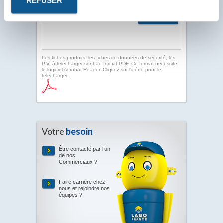
REFUSER
Les fiches produits, les fiches de données de sécurité, les
P.V. à télécharger sont au format PDF. Ce format nécessite
le logiciel Acrobat Reader. Cliquez sur l'icône pour le
télécharger.
Votre
besoin
Être contacté par l’un
de nos
Commerciaux ?
Faire carrière chez
nous et rejoindre nos
équipes ?