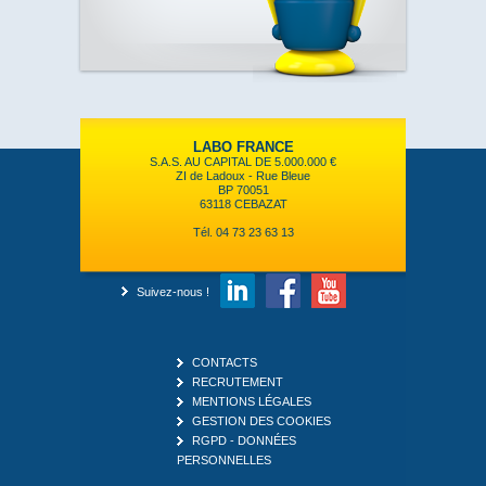
LABO FRANCE
S.A.S. AU CAPITAL DE 5.000.000 €
ZI de Ladoux - Rue Bleue
BP 70051
63118 CEBAZAT
Tél. 04 73 23 63 13
Suivez-nous !
CONTACTS
RECRUTEMENT
MENTIONS LÉGALES
GESTION DES COOKIES
RGPD - DONNÉES
PERSONNELLES