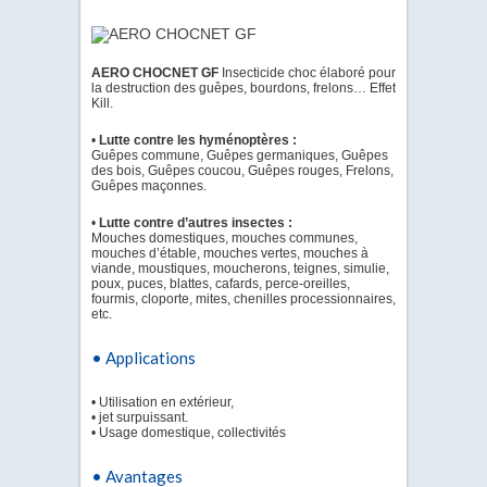
AERO CHOCNET GF
Insecticide choc élaboré pour
la destruction des guêpes, bourdons, frelons… Effet
Kill.
•
Lutte contre les hyménoptères :
Guêpes commune, Guêpes germaniques, Guêpes
des bois, Guêpes coucou, Guêpes rouges, Frelons,
Guêpes maçonnes.
•
Lutte contre d’autres insectes :
Mouches domestiques, mouches communes,
mouches d’étable, mouches vertes, mouches à
viande, moustiques, moucherons, teignes, simulie,
poux, puces, blattes, cafards, perce-oreilles,
fourmis, cloporte, mites, chenilles processionnaires,
etc.
• Applications
• Utilisation en extérieur,
• jet surpuissant.
• Usage domestique, collectivités
• Avantages