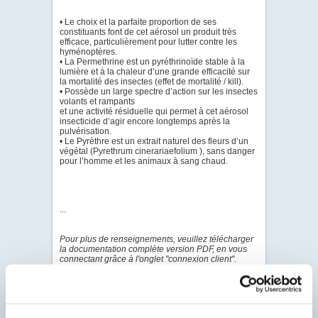
• Le choix et la parfaite proportion de ses
constituants font de cet aérosol un produit très
efficace, particulièrement pour lutter contre les
hyménoptères.
• La Permethrine est un pyréthrinoïde stable à la
lumière et à la chaleur d’une grande efficacité sur
la mortalité des insectes (effet de mortalité / kill).
• Possède un large spectre d’action sur les insectes
volants et rampants
et une activité résiduelle qui permet à cet aérosol
insecticide d’agir encore longtemps après la
pulvérisation.
• Le Pyrèthre est un extrait naturel des fleurs d’un
végétal (Pyrethrum cinerariaefolium ), sans danger
pour l’homme et les animaux à sang chaud.
...
Pour plus de renseignements, veuillez télécharger
la documentation complète version PDF, en vous
connectant grâce à l'onglet "connexion client".