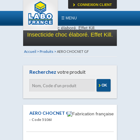
CONNEXION CLIENT
☰ MENU
Insecticide choc élaboré. Effet Kill.
Accueil >
Produits >
AERO CHOCNET GF
Recherchez
votre produit
OK
AERO CHOCNET GF
· Code 5106I