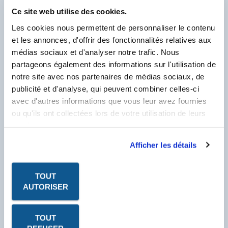
Ce site web utilise des cookies.
PDF - DOC TECHNIQUE
Les cookies nous permettent de personnaliser le contenu
PDF - FICHE DE
DONNÉES DE SÉCURITÉ
et les annonces, d'offrir des fonctionnalités relatives aux
médias sociaux et d'analyser notre trafic. Nous
partageons également des informations sur l'utilisation de
notre site avec nos partenaires de médias sociaux, de
Pour visualiser & télécharger tous les PDF de ce
Produit.
publicité et d'analyse, qui peuvent combiner celles-ci
Client Labo France, saisissez votre N° Compte
Client se trouvant sur votre facture et
avec d'autres informations que vous leur avez fournies
commençant par un F.
ou qu'ils ont collectées lors de votre utilisation de leurs
N° Compte Client
services.
*
F
Afficher les détails
* Champ obligatoire
TOUT
AUTORISER
TOUT