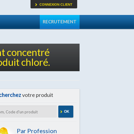
CONNEXION CLIENT
RECRUTEMENT
t concentré
oduit chloré.
cherchez
votre produit
OK
Par Profession