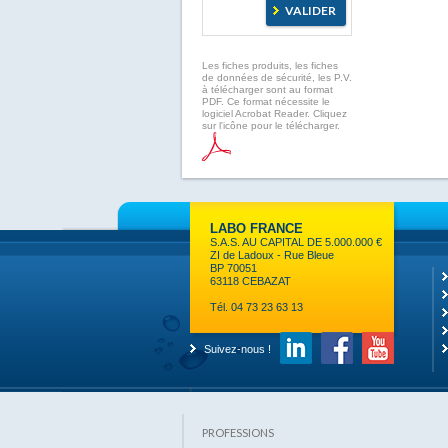
Les fiches produits, les fiches
de données de sécurité, les P.V.
à télécharger sont au format
PDF. Ce format nécessite le
logiciel Acrobat Reader. Cliquez
sur l'icône pour le télécharger.
LABO FRANCE
S.A.S. AU CAPITAL DE 5.000.000 €
ZI de Ladoux - Rue Bleue
BP 70051
63118 CEBAZAT
Tél. 04 73 23 63 13
Suivez-nous !
PROFESSIONS