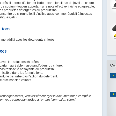
lorés. Il permet d'atténuer l'odeur caractéristique de javel ou chlore
 de sodium) tout en apportant une note olfactive fraîche et agréable,
les propriétés détergentes du produit final.
oncentré de citronnelle, il s’utilise aussi comme répulsif à insectes
tiques, etc)
ations
omme additif avec les détergents chlorés.
ges
avec les solutions chlorées.
Vo
 parfum agréable masquant l'odeur du chlore.
as l'efficacité nettoyante du produit fini.
miscible dans les formulations.
t, ne perturbe pas l'action du détergent.
ce aux insectes volants.
 renseignements, veuillez télécharger la documentation complète
en vous connectant grâce à l'onglet "connexion client".