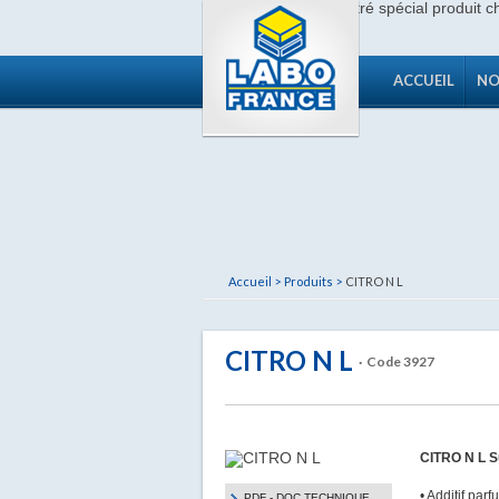
ACCUEIL
NO
Accueil >
Produits >
CITRO N L
CITRO N L
· Code 3927
CITRO N L Su
• Additif pa
PDF - DOC TECHNIQUE