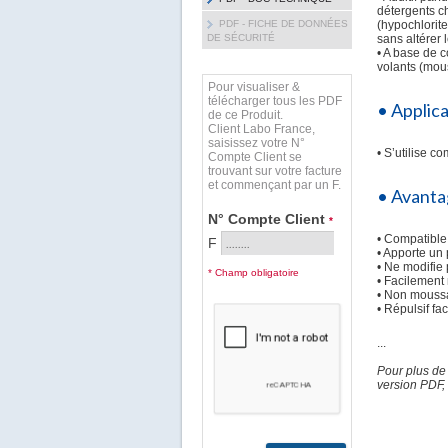
détergents ch
PDF - FICHE DE DONNÉES
(hypochlorite
DE SÉCURITÉ
sans altérer 
• A base de c
volants (mous
Pour visualiser &
télécharger tous les PDF
• Applic
de ce Produit.
Client Labo France,
saisissez votre N°
• S’utilise c
Compte Client se
trouvant sur votre facture
et commençant par un F.
• Avanta
N° Compte Client
*
• Compatible 
F
• Apporte un
• Ne modifie p
* Champ obligatoire
• Facilement 
• Non moussan
• Répulsif fa
...
Pour plus de
version PDF, 