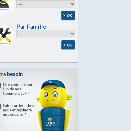
OK
Par Famille
OK
tre
besoin
Être contacté par
l’un de nos
Commerciaux ?
Faire carrière chez
nous et rejoindre
nos équipes ?