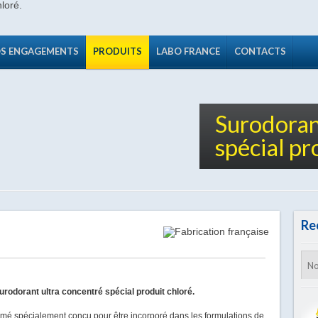
S ENGAGEMENTS
PRODUITS
LABO FRANCE
CONTACTS
Surodoran
spécial pr
Re
rodorant ultra concentré spécial produit chloré.
rfumé spécialement conçu pour être incorporé dans les formulations de