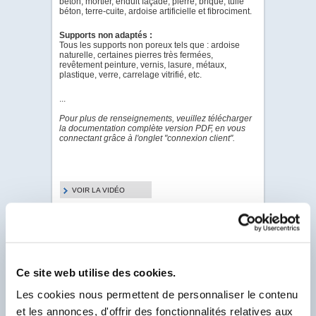
béton, mortier, enduit façade, pierre, brique, tuile
béton, terre-cuite, ardoise artificielle et fibrociment.
Supports non adaptés :
Tous les supports non poreux tels que : ardoise
naturelle, certaines pierres très fermées,
revêtement peinture, vernis, lasure, métaux,
plastique, verre, carrelage vitrifié, etc.
...
Pour plus de renseignements, veuillez télécharger
la documentation complète version PDF, en vous
connectant grâce à l'onglet "connexion client".
VOIR LA VIDÉO
PDF - DOC TECHNIQUE
PDF - FICHE DE
DONNÉES DE SÉCURITÉ
Ce site web utilise des cookies.
Les cookies nous permettent de personnaliser le contenu
Pour visualiser & télécharger tous les PDF de ce
et les annonces, d'offrir des fonctionnalités relatives aux
Produit.