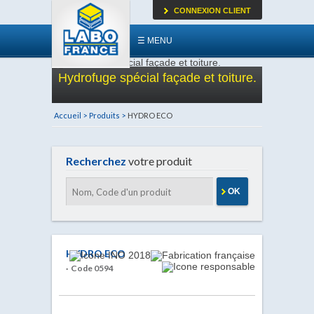
CONNEXION CLIENT
☰ MENU
Hydrofuge spécial façade et toiture.
Accueil >
Produits >
HYDRO ECO
Recherchez
votre produit
OK
HYDRO ECO
· Code 0594