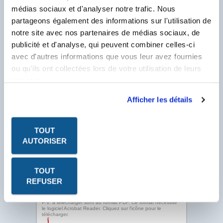
Client Labo France, saisissez votre N° Compte
médias sociaux et d'analyser notre trafic. Nous
Client se trouvant sur votre facture et
commençant par un F.
partageons également des informations sur l'utilisation de
notre site avec nos partenaires de médias sociaux, de
N° Compte Client
*
publicité et d'analyse, qui peuvent combiner celles-ci
F
avec d'autres informations que vous leur avez fournies
* Champ obligatoire
ou qu'ils ont collectées lors de votre utilisation de leurs
services.
Afficher les détails
TOUT
AUTORISER
TOUT
REFUSER
Les fiches produits, les fiches de données de sécurité, les
P.V. à télécharger sont au format PDF. Ce format nécessite
le logiciel Acrobat Reader. Cliquez sur l'icône pour le
télécharger.