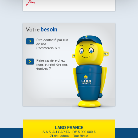
Votre
besoin
Être contacté par l’un
de nos
Commerciaux ?
Faire carrière chez
nous et rejoindre nos
équipes ?
LABO FRANCE
S.A.S. AU CAPITAL DE 5.000.000 €
ZI de Ladoux - Rue Bleue